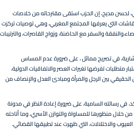
عي، لحسن مديح، إن الحزب استقى مقترحاته من خلاصات
نقاشات التي يعرفها المجتمع المغربي، وهي توصيات تركزت
ء،والنفقة والسفر مع الحاضنة، وزواج القاصرات، والترتيبات
 شارية، في تصريح مماثل ، على ضرورة عدم المساس
تبار متطلبات تفرضها تغيرات العصر والاتفاقيات الدولية،
ن الحقيقي بين الرجل والمرأة ومبادئ العدل والإنصاف من
 في رسالته السامية، على ضرورة إعادة النظر في مدونة
، من خلال منظورها للمساواة والتوازن الأسري، وما أتاحته
عيوب والاختلالات، التي ظهرت عند تطبيقها القضائي.