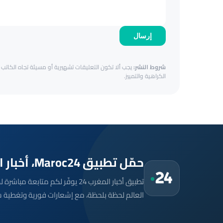
إرسال
شروط النشر:
يجب ألا تكون التعليقات تشهيرية أو مسيئة تجاه الكاتب أ
الكراهية والتمييز.
حمّل تطبيق Maroc24، أخبار المغرب تصلك أولاً
تطبيق أخبار المغرب 24 يوفّر لكم متا
العالم لحظة بلحظة، مع إشعارات فورية وتغطية 