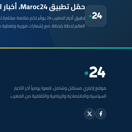
حمّل تطبيق Maroc24، أخبار المغرب تصلك أولاً
تطبيق أخبار المغرب 24 يوفّر لكم متا
العالم لحظة بلحظة، مع إشعارات فورية وتغطية 
موقع إخباري مستقل وشامل. تابعوا يومياً آخر الأخبار
السياسية والاقتصادية والرياضية والثقافية من المغرب.