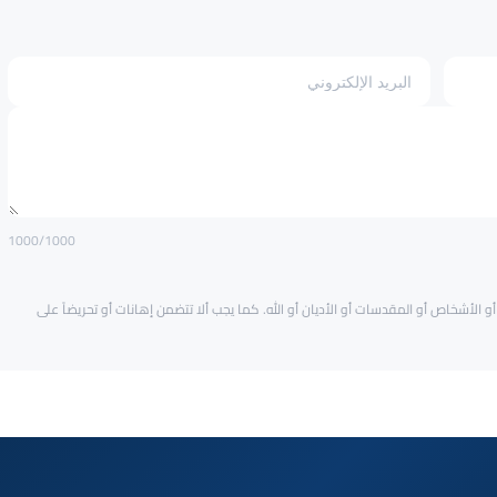
1000
/1000
و الأشخاص أو المقدسات أو الأديان أو الله. كما يجب ألا تتضمن إهانات أو تحريضاً على