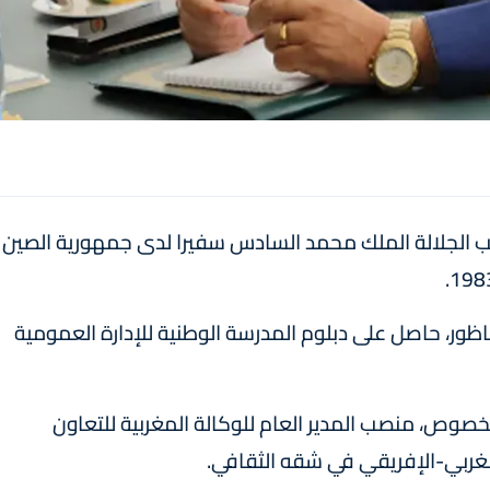
احب الجلالة الملك محمد السادس سفيرا لدى جمهورية الصين
 الأنصاري، المزداد في 19 مارس 1962 بالناظور، حاصل على دبلوم المدرسة الوطنية للإدارة العمومية
خصوص، منصب المدير العام للوكالة المغربية للتعاون
مغربي-الإفريقي في شقه الثقافي.