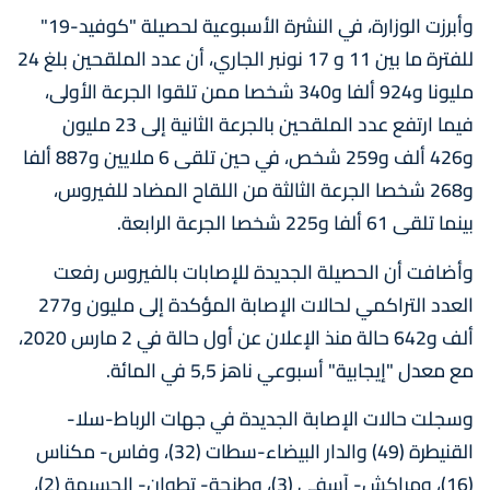
وأبرزت الوزارة، في النشرة الأسبوعية لحصيلة "كوفيد-19"
للفترة ما بين 11 و 17 نونبر الجاري، أن عدد الملقحين بلغ 24
مليونا و924 ألفا و340 شخصا ممن تلقوا الجرعة الأولى،
فيما ارتفع عدد الملقحين بالجرعة الثانية إلى 23 مليون
و426 ألف و259 شخص، في حين تلقى 6 ملايين و887 ألفا
و268 شخصا الجرعة الثالثة من اللقاح المضاد للفيروس،
بينما تلقى 61 ألفا و225 شخصا الجرعة الرابعة.
وأضافت أن الحصيلة الجديدة للإصابات بالفيروس رفعت
العدد التراكمي لحالات الإصابة المؤكدة إلى مليون و277
ألف و642 حالة منذ الإعلان عن أول حالة في 2 مارس 2020،
مع معدل "إيجابية" أسبوعي ناهز 5,5 في المائة.
وسجلت حالات الإصابة الجديدة في جهات الرباط-سلا-
القنيطرة (49) والدار البيضاء-سطات (32)، وفاس- مكناس
(16)، ومراكش- آسفي (3)، وطنجة- تطوان- الحسيمة (2)،