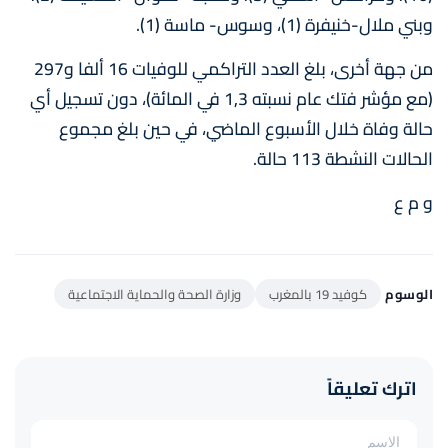
وبني ملال-خنيفرة (1)، وسوس- ماسة (1).
من جهة أخرى، بلغ العدد التراكمي للوفيات 16 ألفا و297
(مع مؤشر فتك عام نسبته 1,3 في المائة)، دون تسجيل أي
حالة وفاة خلال الأسبوع الماضي، في حين بلغ مجموع
الحالات النشطة 113 حالة.
و م ع
الوسوم
كوفيد 19 بالمغرب
وزارة الصحة والحماية الاجتماعية
اترك تعليقاً