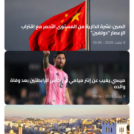
الصين: نشرة انذارية من المستوى الأحمر مع اقتراب
الإعصار "دولفين"
9 غشت 2026 - 10:36
ميسي يغيب عن إنتر ميامي في كأس الرابطتين بعد وفاة
والده
9 غشت 2026 - 10:04