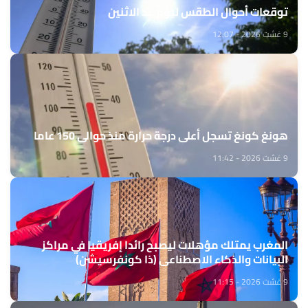
توقعات أحوال الطقس ليوم غد الاثنين
9 غشت 2026 - 12:07
هونغ كونغ تسجل أعلى درجة حرارة منذ حوالي 150 عاما
9 غشت 2026 - 11:42
المغرب يمتلك مؤهلات ليصبح رائدا إفريقيا في مراكز
البيانات والذكاء الاصطناعي (ذا كونفرسيشن)
9 غشت 2026 - 11:15