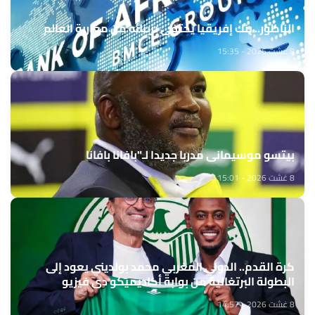
الناظور.. بنك إفريقيا يحتفي بزبنائه من مغاربة العالم
8 غشت 2026 - 15:35
بيتسو موسيماني مدربا جديدا لـ"بافانا بافانا
8 غشت 2026 - 15:01
كرة القدم.. الدولي المغربي محمد بولديني يعود إلى
البطولة البرتغالية من بوابة أكاديميكو دي فيزيو
8 غشت 2026 - 14:57