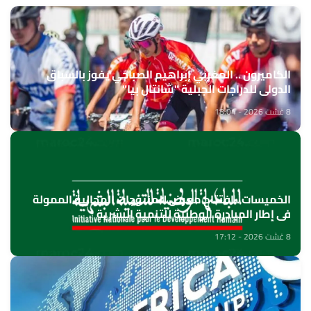
الكاميرون .. المغربي إبراهيم الصباحي يفوز بالسباق
الدولي للدراجات الجبلية "شانتال بيا"
8 غشت 2026 - 18:04
الخميسات ..افتتاح معرض للمنتوجات المجالية الممولة
في إطار المبادرة الوطنية للتنمية البشرية
8 غشت 2026 - 17:12