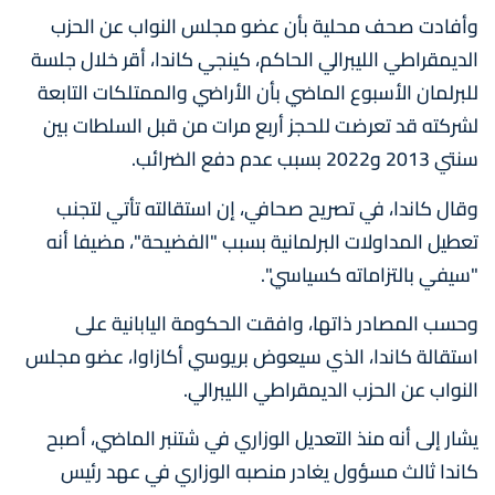
وأفادت صحف محلية بأن عضو مجلس النواب عن الحزب
الديمقراطي الليبرالي الحاكم، كينجي كاندا، أقر خلال جلسة
للبرلمان الأسبوع الماضي بأن الأراضي والممتلكات التابعة
لشركته قد تعرضت للحجز أربع مرات من قبل السلطات بين
سنتي 2013 و2022 بسبب عدم دفع الضرائب.
وقال كاندا، في تصريح صحافي، إن استقالته تأتي لتجنب
تعطيل المداولات البرلمانية بسبب "الفضيحة"، مضيفا أنه
"سيفي بالتزاماته كسياسي".
وحسب المصادر ذاتها، وافقت الحكومة اليابانية على
استقالة كاندا، الذي سيعوض بريوسي أكازاوا، عضو مجلس
النواب عن الحزب الديمقراطي الليبرالي.
يشار إلى أنه منذ التعديل الوزاري في شتنبر الماضي، أصبح
كاندا ثالث مسؤول يغادر منصبه الوزاري في عهد رئيس