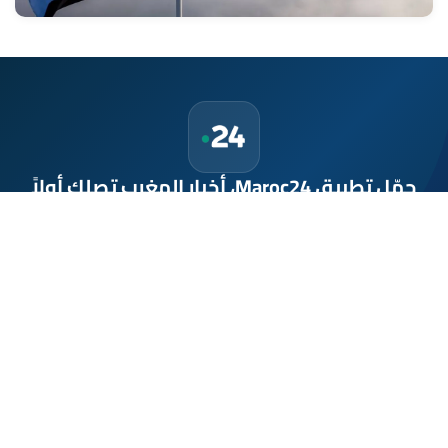
حمّل تطبيق Maroc24، أخبار المغرب تصلك أولاً
تطبيق أخبار المغرب 24 يوفّر لكم متابعة مباشرة لكل الأحداث التي تهمّ
المغرب ومغاربة العالم لحظة بلحظة، مع إشعارات فورية وتغطية
شاملة لكل المستجدات.
تحميل على
App Store
متوفر على
Google Play