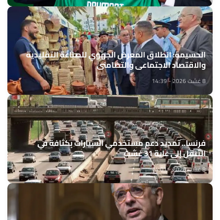
الحسيمة: انطلاق المعرض الجهوي للصناعة التقليدية
والاقتصاد الاجتماعي والتضامني
8 غشت 2026 - 14:39
فرنسا.. تمديد دعم مستخدمي السيارات بكثافة في
التنقل إلى غاية 31 غشت
8 غشت 2026 - 14:01