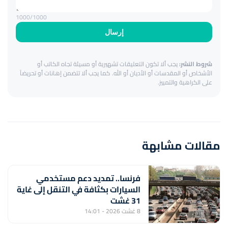
1000
/1000
إرسال
شروط النشر:
يجب ألا تكون التعليقات تشهيرية أو مسيئة تجاه الكاتب أو
الأشخاص أو المقدسات أو الأديان أو الله. كما يجب ألا تتضمن إهانات أو تحريضاً
على الكراهية والتمييز.
مقالات مشابهة
فرنسا.. تمديد دعم مستخدمي
السيارات بكثافة في التنقل إلى غاية
31 غشت
8 غشت 2026 - 14:01