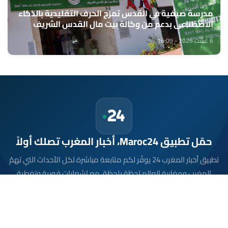
مدرسة صيفية في القدس تمزج الحرف التقليدية بالذكاء
الاصطناعي بدعم من وكالة بيت مال القدس الشريف
6 غشت 2026 - 16:09
حمّل تطبيق Maroc24، أخبار المغرب تصلك أولاً
تطبيق أخبار المغرب 24 يوفّر لكم متابعة مباشرة لكل الأحداث التي تهمّ
المغرب ومغاربة العالم لحظة بلحظة، مع إشعارات فورية وتغطية
شاملة لكل المستجدات.
تحميل على
App Store