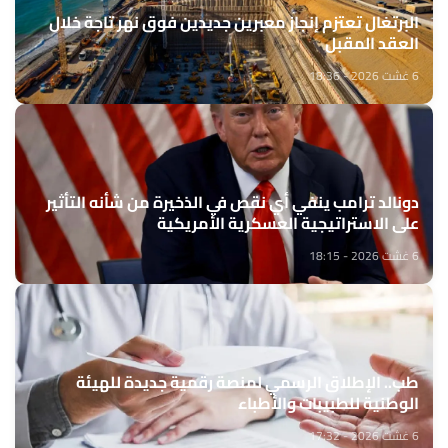
البرتغال تعتزم إنجاز معبرين جديدين فوق نهر تاجة خلال
العقد المقبل
6 غشت 2026 - 18:36
دونالد ترامب ينفي أي نقص في الذخيرة من شأنه التأثير
على الاستراتيجية العسكرية الأمريكية
6 غشت 2026 - 18:15
طب.. الإطلاق الرسمي لمنصة رقمية جديدة للهيئة
الوطنية للطبيبات والأطباء
6 غشت 2026 - 17:32