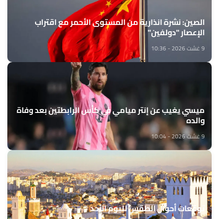
الصين: نشرة انذارية من المستوى الأحمر مع اقتراب
الإعصار "دولفين"
9 غشت 2026 - 10:36
ميسي يغيب عن إنتر ميامي في كأس الرابطتين بعد وفاة
والده
9 غشت 2026 - 10:04
توقعات أحوال الطقس لليوم الأحد