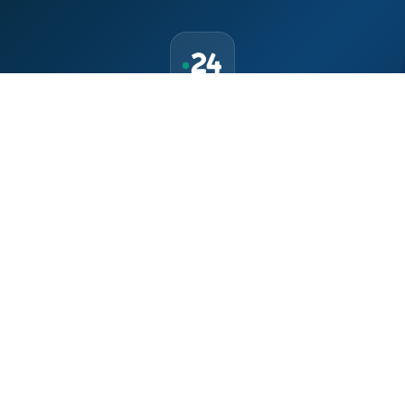
حمّل تطبيق Maroc24، أخبار المغرب تصلك أولاً
تطبيق أخبار المغرب 24 يوفّر لكم متابعة مباشرة لكل الأحداث التي تهمّ
المغرب ومغاربة العالم لحظة بلحظة، مع إشعارات فورية وتغطية
شاملة لكل المستجدات.
تحميل على
App Store
متوفر على
Google Play