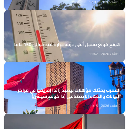
9 غشت 2026 - 12:07
هونغ كونغ تسجل أعلى درجة حرارة منذ حوالي 150 عاما
9 غشت 2026 - 11:42
المغرب يمتلك مؤهلات ليصبح رائدا إفريقيا في مراكز
البيانات والذكاء الاصطناعي (ذا كونفرسيشن)
9 غشت 2026 - 11:15