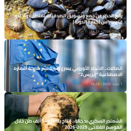
رفع الحظر عن جمع وتسويق الصدفيات بمنطقة واد لاو-
قاع سراس (كتابة الدولة)
7 غشت 2026 - 16:35
اتصالات.. الاتحاد الأوروبي يسرع وتيرة نشر شبكة أقماره
الاصطناعية "إيريس2"
7 غشت 2026 - 16:29
الشمندر السكري بدكالة.. إنتاج يناهز 544 ألف طن خلال
الموسم الفلاحي 2025-2026