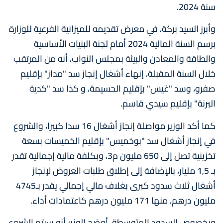
سنة 2024.
وأبرز السيد بركة، في معرض تقديمه للميزانية الفرعية للوزارة
برسم السنة المالية 2024 أمام لجنة البنيات الأساسية
والطاقة والمعادن والبيئة بمجلس النواب، أنه من المرتقب
خلال السنة المقبلة، إنهاء أشغال إنجاز سد "مداز" بإقليم
صفرو، وسد "غيس" بإقليم الحسيمة، و كذا سد "كدية
البرنة" بإقليم سيدي قاسم.
كما أكد الوزير مواصلة إنجاز أشغال 16 سدا كبيرا، والشروع
في إنجاز أشغال سد "بوخميس" بإقليم الخميسات بسعة
تخزينية تصل إلى 650 مليون م3، وبكلفة مالية إجمالية تقدر
بـ 1,5 مليار، بالإضافة إلى إطلاق طلبات العروض لإنجاز
أشغال ثلاث سدود كبرى بغلاف مالي إجمالي يقدر بـ4745
مليون درهم، منها 171 مليون درهم كاعتمادات أداء.
وبخصوص السدود المتوسطة، أوضح الوزير أنه سيتم الشروع