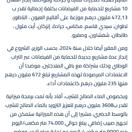
10 مشاريع للحماية من الفيضانات بكلفة إجمالية تقدر ب
472,13 مليون درهم موزعة على أقاليم العيون ، الناظور،
تطوان، سيدي قاسم، مكناس، جرادة، إنزكان، أيت ملول ،
طانطان، شفشاون، وصفرو.
ومن المقرر أيضا خلال سنة 2024، بحسب الوزير، الشروع في
إنجاز عدة مشاريع جديدة للحماية من الفيضانات عبر التراب
الوطني وذلك بشراكة مع باقي المتدخلين، موضحا أن
الاعتمادات المرصودة لهذه المشاريع تبلغ 672 مليون درهم
منها 235 مليون درهم كاعتمادات أداء.
وبخصوص الماء الصالح للشرب، أفاد بأنه تمت برمجة ميزانية
تقدر ب3608 مليون درهم لتعزيز التزويد بالماء الصالح للشرب
بالوسط الحضري، مشيرا إلى أن هذه الميزانية ستمكن من
تجهيز صبيب إضافي يبلغ حوالي 74.000 متر مكعب/اليوم
منه 9000 متر مكعب/ اليوم عبر تحلية مياه البحر، ووضع