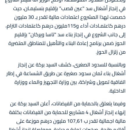
في إنجاز أشغال سد "عين قصب" بإقليم بنسليمـان، حيث
خصصت لهذا المشروع اعتمادات مالية تقدر بـ 30 مليون
درهم كاعتمـادات أداء و115مليون درهم كاعتمادات التزام،
إلى جانب الشروع في إنجاز بناء سد "تاسا ويركان" بإقليم
الحوز ضمن برنامج إعادة البناء والتأهيل للمناطق المتضررة
من زلزال الحوز.
وبالنسبة للسدود الصغرى، كشف السيد بركة عن إنجاز
أشغال بناء ثمان سدود صغيرة عن طريق الشساعة في إطار
اتفاقية تمويل وشراكة، بين وزارة التجهيز والماء ووزارة
الداخلية.
وفيما يتعلق بالحماية من الفيضانات، أعلن السيد بركة عن
إنهاء إنجاز أشغال 4 مشاريع للحماية من الفيضانات بكلفة
مالية اجمالية تقدر ب 107,61 مليون درهم موزعة على
أقاليم طنجة، صخيرات تمارة و جرادة، ومواصلة إنجاز أشغال