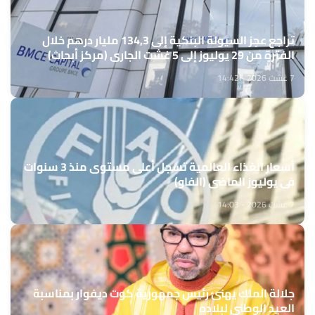
تراجع عجز السيولة البنكية إلى 134,3 مليار درهم خلال
الفترة من 29 يوليوز إلى 5 غشت الجاري (مركز أبحاث)
7 غشت 2026 - 14:42
أسعار الغذاء العالمية تسجل أعلى مستوى منذ 3 سنوات
في يوليوز الماضي (الفاو)
7 غشت 2026 - 14:03
جلالة الملك يهنئ رئيس جمهورية كوت ديفوار بمناسبة
العيد الوطني لبلاده