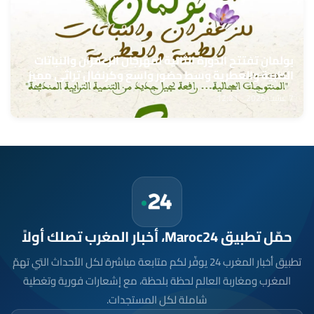
بولمان تفتتح الدورة الثانية لمهرجان الزعفران والنباتات
الطبية والعطرية وسط حضور واسع وكرنفال تراثي مميز
7 غشت 2026 - 12:21
حمّل تطبيق Maroc24، أخبار المغرب تصلك أولاً
تطبيق أخبار المغرب 24 يوفّر لكم متابعة مباشرة لكل الأحداث التي تهمّ
المغرب ومغاربة العالم لحظة بلحظة، مع إشعارات فورية وتغطية
شاملة لكل المستجدات.