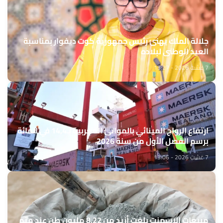
جلالة الملك يهنئ رئيس جمهورية كوت ديفوار بمناسبة
العيد الوطني لبلاده
7 غشت 2026 - 13:27
ارتفاع الرواج المينائي بالموانئ المغربية بـ14,4 في المائة
برسم الفصل الأول من سنة 2026
7 غشت 2026 - 13:06
مبيعات الإسمنت بلغت أزيد من 8,22 مليون طن عند متم