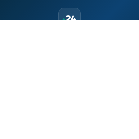
حمّل تطبيق Maroc24، أخبار المغرب تصلك أولاً
تطبيق أخبار المغرب 24 يوفّر لكم متابعة مباشرة لكل الأحداث التي تهمّ
المغرب ومغاربة العالم لحظة بلحظة، مع إشعارات فورية وتغطية
شاملة لكل المستجدات.
تحميل على
App Store
متوفر على
Google Play