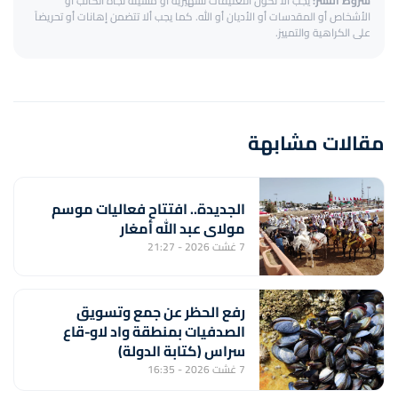
شروط النشر:
يجب ألا تكون التعليقات تشهيرية أو مسيئة تجاه الكاتب أو
الأشخاص أو المقدسات أو الأديان أو الله. كما يجب ألا تتضمن إهانات أو تحريضاً
على الكراهية والتمييز.
مقالات مشابهة
الجديدة.. افتتاح فعاليات موسم
مولاي عبد الله أمغار
7 غشت 2026 - 21:27
رفع الحظر عن جمع وتسويق
الصدفيات بمنطقة واد لاو-قاع
سراس (كتابة الدولة)
7 غشت 2026 - 16:35