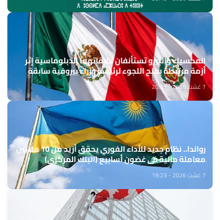
المكسيك والبيرو تستأنفان علاقاتهما الدبلوماسية إثر
أزمة مرتبطة بمنح اللجوء لرئيسة وزراء بيروفية سابقة
7 غشت 2026 - 20:31
رواندا.. نظام جديد للأداء الفوري يحقق أزيد من 10 ملايين
معاملة مالية في غضون أسابيع (البنك المركزي)
7 غشت 2026 - 19:23