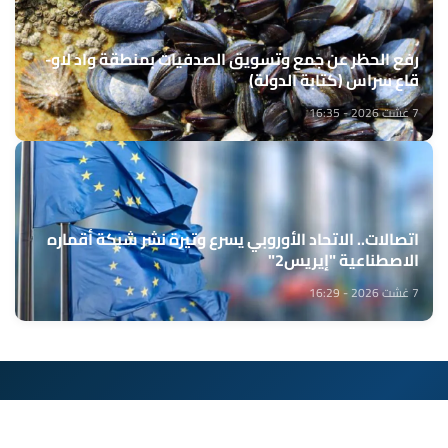
رفع الحظر عن جمع وتسويق الصدفيات بمنطقة واد لاو-
قاع سراس (كتابة الدولة)
7 غشت 2026 - 16:35
اتصالات.. الاتحاد الأوروبي يسرع وتيرة نشر شبكة أقماره
الاصطناعية "إيريس2"
7 غشت 2026 - 16:29