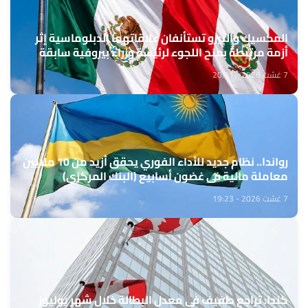
المكسيك والبيرو تستأنفان علاقاتهما الدبلوماسية إثر
أزمة مرتبطة بمنح اللجوء لرئيسة وزراء بيروفية سابقة
7 غشت 2026 - 20:31
رواندا.. نظام جديد للأداء الفوري يحقق أزيد من 10 ملايين
معاملة مالية في غضون أسابيع (البنك المركزي)
7 غشت 2026 - 19:23
كندا: تراجع طفيف في معدل البطالة خلال شهر يوليوز