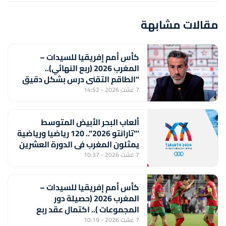
مقالات مشابهة
كأس أمم إفريقيا للسيدات –
المغرب 2026 (ربع النهائي)..
"الطاقم التقني درس بشكل دقيق
منتخب جنوب إفريقيا لتحقيق
7 غشت 2026 - 14:52
الفوز" (خورخي فيلدا)
ألعاب البحر الأبيض المتوسط
’"تارانتو 2026".. 120 رياضيا ورياضية
يمثلون المغرب في الدورة العشرين
7 غشت 2026 - 10:37
كأس أمم إفريقيا للسيدات –
المغرب 2026 (حصيلة دور
المجموعات ).. اكتمال عقد ربع
النهائي ولبؤات الأطلس أمام جنوب
7 غشت 2026 - 10:19