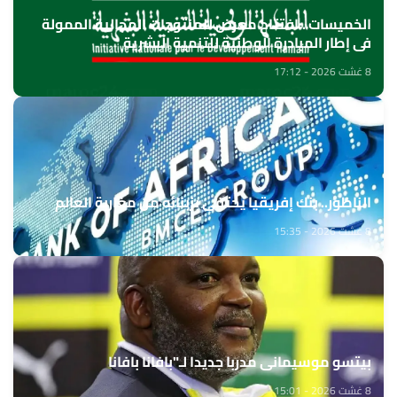
الخميسات ..افتتاح معرض للمنتوجات المجالية الممولة
في إطار المبادرة الوطنية للتنمية البشرية
8 غشت 2026 - 17:12
الناظور.. بنك إفريقيا يحتفي بزبنائه من مغاربة العالم
8 غشت 2026 - 15:35
بيتسو موسيماني مدربا جديدا لـ"بافانا بافانا
8 غشت 2026 - 15:01