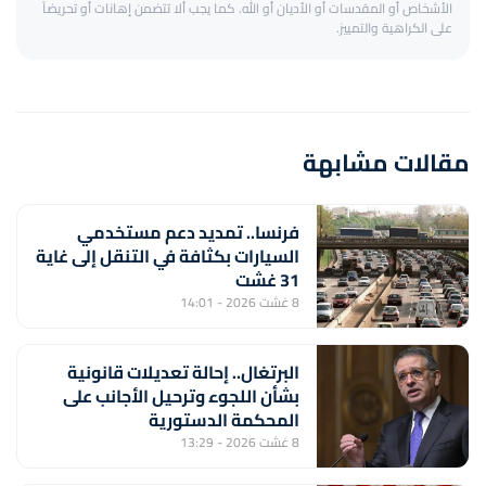
الأشخاص أو المقدسات أو الأديان أو الله. كما يجب ألا تتضمن إهانات أو تحريضاً
على الكراهية والتمييز.
مقالات مشابهة
فرنسا.. تمديد دعم مستخدمي
السيارات بكثافة في التنقل إلى غاية
31 غشت
8 غشت 2026 - 14:01
البرتغال.. إحالة تعديلات قانونية
بشأن اللجوء وترحيل الأجانب على
المحكمة الدستورية
8 غشت 2026 - 13:29