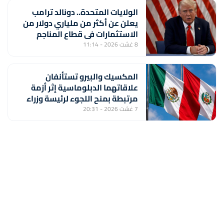
الولايات المتحدة.. دونالد ترامب
يعلن عن أكثر من ملياري دولار من
الاستثمارات في قطاع المناجم
8 غشت 2026 - 11:14
المكسيك والبيرو تستأنفان
علاقاتهما الدبلوماسية إثر أزمة
مرتبطة بمنح اللجوء لرئيسة وزراء
بيروفية سابقة
7 غشت 2026 - 20:31