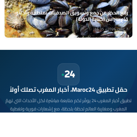
رفع الحظر عن جمع وتسويق الصدفيات بمنطقة واد لاو-
قاع سراس (كتابة الدولة)
7 غشت 2026 - 16:35
حمّل تطبيق Maroc24، أخبار المغرب تصلك أولاً
تطبيق أخبار المغرب 24 يوفّر لكم متابعة مباشرة لكل الأحداث التي تهمّ
المغرب ومغاربة العالم لحظة بلحظة، مع إشعارات فورية وتغطية
شاملة لكل المستجدات.
تحميل على
App Store