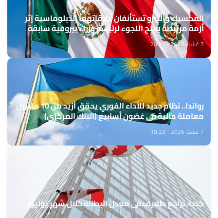
المكسيك والبيرو تستأنفان علاقاتهما الدبلوماسية إثر
أزمة مرتبطة بمنح اللجوء لرئيسة وزراء بيروفية سابقة
7 غشت 2026 - 20:31
رواندا.. نظام جديد للأداء الفوري يحقق أزيد من 10 ملايين
معاملة مالية في غضون أسابيع (البنك المركزي)
7 غشت 2026 - 19:23
كندا: تراجع طفيف في معدل البطالة خلال شهر يوليوز