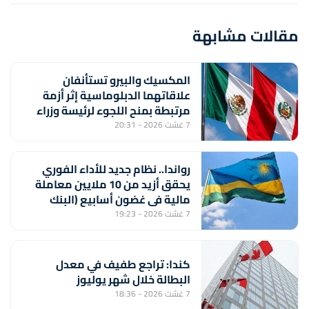
مقالات مشابهة
المكسيك والبيرو تستأنفان
علاقاتهما الدبلوماسية إثر أزمة
مرتبطة بمنح اللجوء لرئيسة وزراء
بيروفية سابقة
7 غشت 2026 - 20:31
رواندا.. نظام جديد للأداء الفوري
يحقق أزيد من 10 ملايين معاملة
مالية في غضون أسابيع (البنك
المركزي)
7 غشت 2026 - 19:23
كندا: تراجع طفيف في معدل
البطالة خلال شهر يوليوز
7 غشت 2026 - 18:36