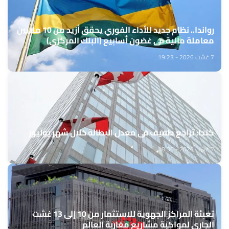
رواندا.. نظام جديد للأداء الفوري يحقق أزيد من 10 ملايين
معاملة مالية في غضون أسابيع (البنك المركزي)
7 غشت 2026 - 19:23
كندا: تراجع طفيف في معدل البطالة خلال شهر يوليوز
7 غشت 2026 - 18:36
تعبئة المراكز الجهوية للاستثمار من 10 إلى 13 غشت
الجاري لمواكبة مشاريع مغاربة العالم