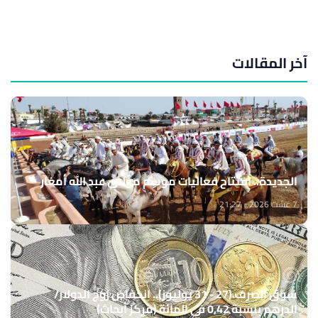
آخر المقالات
الجديدة.. افتتاح فعاليات موسم مولاي عبد الله أمغار
7 غشت 2026 - 21:27
سوق الصرف (27 - 31 يوليوز).. انخفاض زوج الدولار/
الدرهم بنسبة 0,42 في المائة (مركز أبحاث)