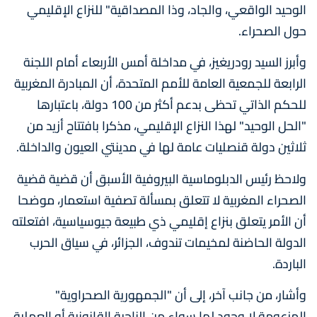
الوحيد الواقعي، والجاد، وذا المصداقية" للنزاع الإقليمي
حول الصحراء.
وأبرز السيد رودريغيز، في مداخلة أمس الأربعاء أمام اللجنة
الرابعة للجمعية العامة للأمم المتحدة، أن المبادرة المغربية
للحكم الذاتي تحظى بدعم أكثر من 100 دولة، باعتبارها
"الحل الوحيد" لهذا النزاع الإقليمي، مذكرا بافتتاح أزيد من
ثلاثين دولة قنصليات عامة لها في مدينتي العيون والداخلة.
ولاحظ رئيس الدبلوماسية البيروفية الأسبق أن قضية قضية
الصحراء المغربية لا تتعلق بمسألة تصفية استعمار، موضحا
أن الأمر يتعلق بنزاع إقليمي ذي طبيعة جيوسياسية، افتعلته
الدولة الحاضنة لمخيمات تندوف، الجزائر، في سياق الحرب
الباردة.
وأشار، من جانب آخر، إلى أن "الجمهورية الصحراوية"
المزعومة لا وجود لها سواء من الناحية القانونية أو العملية،