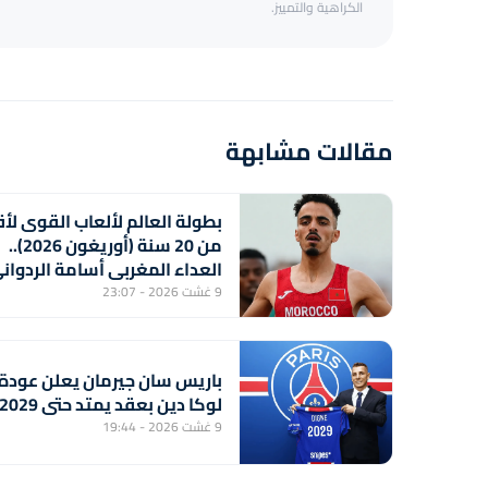
الكراهية والتمييز.
مقالات مشابهة
بطولة العالم لألعاب القوى لأ
من 20 سنة (أوريغون 2026)..
العداء المغربي أسامة الردوان
يحرز برونزية سباق 1500 متر
9 غشت 2026 - 23:07
باريس سان جيرمان يعلن عودة
لوكا دين بعقد يمتد حتى 2029
9 غشت 2026 - 19:44