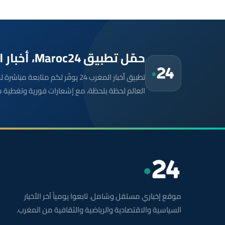
حمّل تطبيق Maroc24، أخبار المغرب تصلك أولاً
تطبيق أخبار المغرب 24 يوفّر لكم متا
العالم لحظة بلحظة، مع إشعارات فورية وتغطية 
موقع إخباري مستقل وشامل. تابعوا يومياً آخر الأخبار
السياسية والاقتصادية والرياضية والثقافية من المغرب.