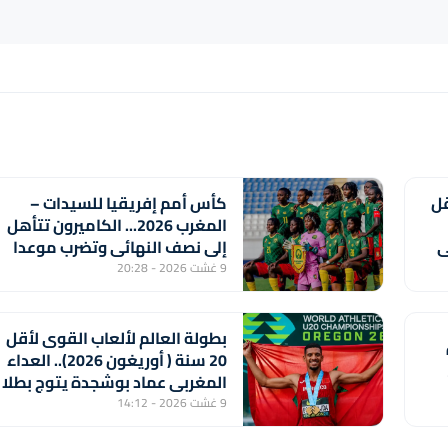
قل
كأس أمم إفريقيا للسيدات –
المغرب 2026... الكاميرون تتأهل
ي
إلى نصف النهائي وتضرب موعدا
مع المنتخب المغربي
9 غشت 2026 - 20:28
بطولة العالم لألعاب القوى لأقل
20 سنة ( أوريغون 2026).. العداء
المغربي عماد بوشجدة يتوج بطلا
للعالم في سباق 800 متر
9 غشت 2026 - 14:12