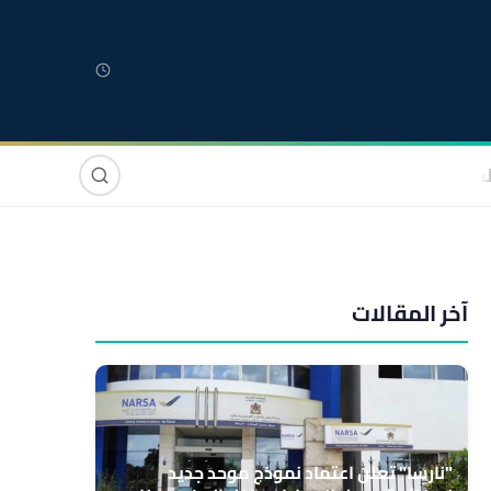
لمغربية
مغاربة العالم
دولي
صوت وصورة
آخر المقالات
"نارسا" تعلن اعتماد نموذج موحد جديد