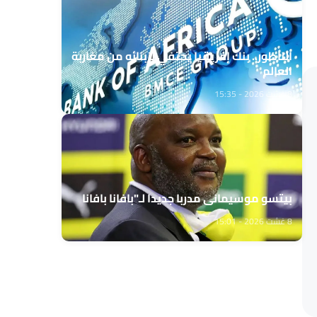
الناظور.. بنك إفريقيا يحتفي بزبنائه من مغاربة
العالم
8 غشت 2026 - 15:35
بيتسو موسيماني مدربا جديدا لـ"بافانا بافانا
8 غشت 2026 - 15:01