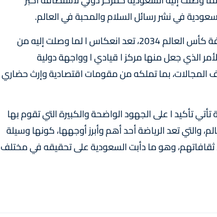
عالم 2034 هي انعكاس لما وصلت إليه السعودية كمركز دولي لاستضافة أكبر
لسعودية في نشر رسائل السلام والمحبة في العالم.
وأوضح ولي العهد أن رغبة السعودية في استضافة كأس العالم 2034، تعد انعكاس ا لما وصلت إليه من
مر الذي جعل منها مركز ا قيادي ا وواجهة دولية
ف المجالات، بما تملكه من مقومات اقتصادية وإرث حضاري
أتي تأكيد ا على الجهود الواضحة والكبيرة التي تقوم بها
م، والتي تعد الرياضة أحد أهم وأبرز أوجهها، كونها وسيلة
ثقافاتهم، وهو ما دأبت السعودية على تحقيقه في مختلف