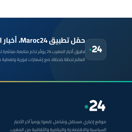
حمّل تطبيق Maroc24، أخبار المغرب تصلك أولاً
تطبيق أخبار المغرب 24 يوفّر لكم متا
العالم لحظة بلحظة، مع إشعارات فورية وتغطية 
موقع إخباري مستقل وشامل. تابعوا يومياً آخر الأخبار
السياسية والاقتصادية والرياضية والثقافية من المغرب.