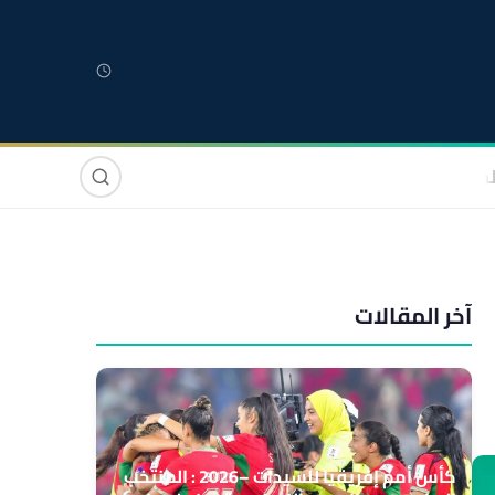
لمغربية
مغاربة العالم
دولي
صوت وصورة
آخر المقالات
كأس أمم إفريقيا للسيدات –2026 : المنتخب