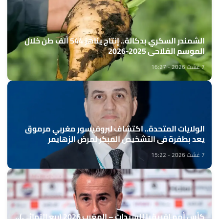
الشمندر السكري بدكالة.. إنتاج يناهز 544 ألف طن خلال
الموسم الفلاحي 2025-2026
7 غشت 2026 - 16:27
الولايات المتحدة.. اكتشاف لبروفيسور مغربي مرموق
يعد بطفرة في التشخيص المبكر لمرض الزهايمر
7 غشت 2026 - 15:22
كأس أمم إفريقيا للسيدات – المغرب 2026 (ربع النهائي)..