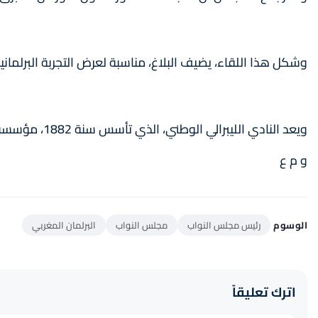
وشكل هذا اللقاء، يضيف البلاغ، مناسبة لعرض التجربة البرلمانية
ويعد النادي الليبرالي الوطني، الذي تأسس سنة 1882، مؤسسة ذات أهمية تاريخية بالمملكة المتحدة، إذ يضم شخصيات سياسية وأساتذة وجامعيين وإعلاميين ومهنيين، كما يعتبر فضاء للحوار والتواصل الثقافي وتبادل الأفكار والآراء.
و م ع
الوسوم
رئيس مجلس النواب
مجلس النواب
البرلمان المغربي
اترك تعليقاً