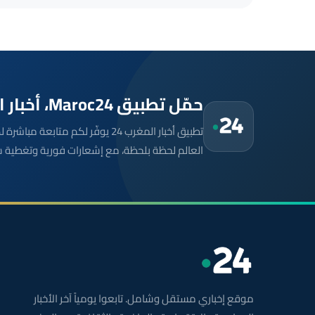
حمّل تطبيق Maroc24، أخبار المغرب تصلك أولاً
تطبيق أخبار المغرب 24 يوفّر لكم متا
العالم لحظة بلحظة، مع إشعارات فورية وتغطية 
موقع إخباري مستقل وشامل. تابعوا يومياً آخر الأخبار