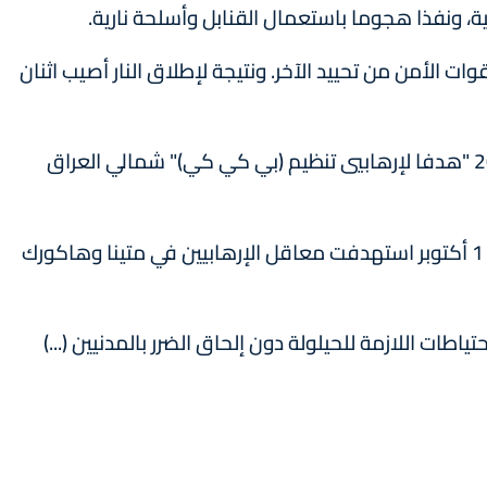
لية، ونفذا هجوما باستعمال القنابل وأسلحة نارية.
 الأمن من تحييد الآخر. ونتيجة لإطلاق النار أصيب اثنان
من جانبها، أعلنت وزارة الدفاع التركية عن تدمير 20 "هدفا لإرهابيي تنظيم (بي كي كي)" شمالي العراق
وذكرت أن الجيش التركي "نفذ غارات جوية مساء 1 أكتوبر استهدفت معاقل الإرهابيين في متينا وهاكورك
اطات اللازمة للحيلولة دون إلحاق الضرر بالمدنيين (...)