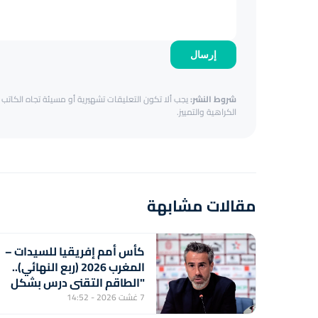
إرسال
شروط النشر:
يجب ألا تكون التعليقات تشهيرية أو مسيئة تجاه الكاتب أ
الكراهية والتمييز.
مقالات مشابهة
كأس أمم إفريقيا للسيدات –
المغرب 2026 (ربع النهائي)..
"الطاقم التقني درس بشكل
دقيق منتخب جنوب إفريقيا
7 غشت 2026 - 14:52
لتحقيق الفوز" (خورخي فيلدا)