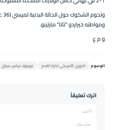
1-2 في نهائي كأس الولايات المتحدة المفتوحة.
وتح
ومواطنه خيراردو "تاتا" مارتينو.
و م ع
الوسوم
الدوري الأمريكي لكرة القدم
نيويورك نيكس سيتي
اترك تعليقاً