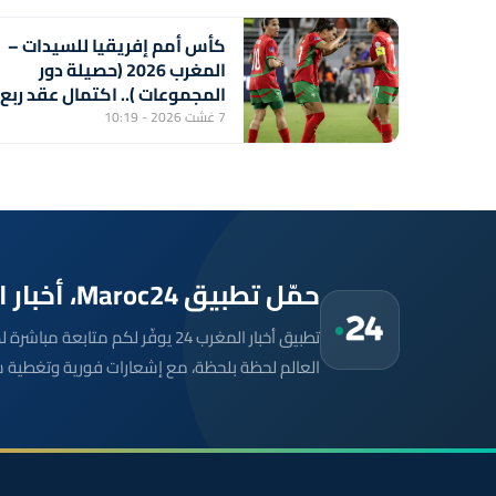
كأس أمم إفريقيا للسيدات –
المغرب 2026 (حصيلة دور
المجموعات ).. اكتمال عقد ربع
النهائي ولبؤات الأطلس أمام
7 غشت 2026 - 10:19
جنوب إفريقيا بعيون المونديال
حمّل تطبيق Maroc24، أخبار المغرب تصلك أولاً
تطبيق أخبار المغرب 24 يوفّر لكم متا
العالم لحظة بلحظة، مع إشعارات فورية وتغطية 