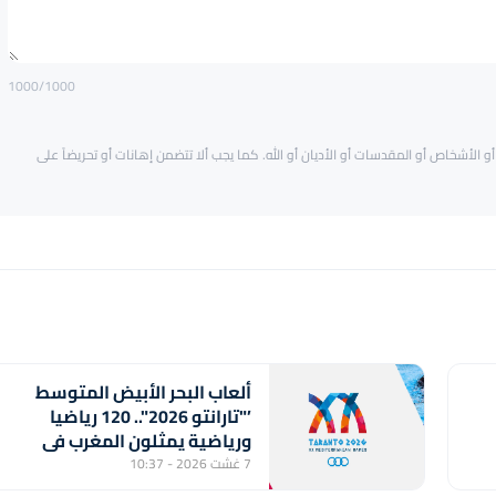
1000
/1000
و الأشخاص أو المقدسات أو الأديان أو الله. كما يجب ألا تتضمن إهانات أو تحريضاً على
ألعاب البحر الأبيض المتوسط
’"تارانتو 2026".. 120 رياضيا
ورياضية يمثلون المغرب في
الدورة العشرين
7 غشت 2026 - 10:37