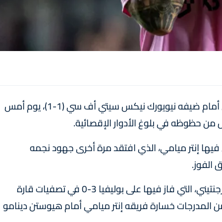
سقط نادي إنتر ميامي الأميركي، في فخ التعادل أمام ضيفه نيويورك نيكس سيتي أف سي (1-1)، يوم أمس
 من حظوظه في بلوغ الأدوار الإقصائية.
ل فيها إنتر ميامي، الذي افتقد مرة أخرى جهود نجمه
 الفوز.
وكان ميسي قد غاب أيضا عن مباراة المنتخب الأرجنتيني، التي فاز فيها على بوليفيا 3-0 في تصفيات قارة
بية المؤهلة لمونديال 2026، وتابع من المدرجات خسارة فريقه إنتر ميامي أمام هيوستن دينامو