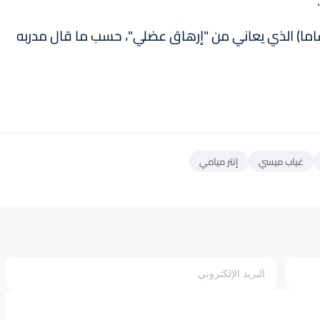
وم الشكوك حول الحالة البدنية لميسي (36 عاما) الذي يعاني من "إرهاق عضلي"، حسب ما قال مدربه
غياب ميسي
إنتر ميامي