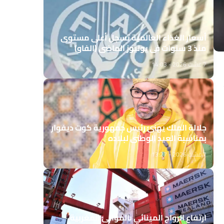
أسعار الغذاء العالمية تسجل أعلى مستوى
منذ 3 سنوات في يوليوز الماضي (الفاو)
7 غشت 2026 - 14:03
جلالة الملك يهنئ رئيس جمهورية كوت ديفوار
بمناسبة العيد الوطني لبلاده
7 غشت 2026 - 13:27
ارتفاع الرواج المينائي بالموانئ المغربية