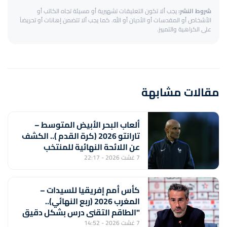
شروط النشر:
يجب ألا تكون التعليقات تشهيرية أو مسيئة تجاه الكاتب أو
الأشخاص أو المقدسات أو الأديان أو الله. كما يجب ألا تتضمن إهانات أو تحريضاً
على الكراهية والتمييز.
مقالات مشابهة
ألعاب البحر الأبيض المتوسط –
تارانتو 2026 (كرة القدم ).. الكشف
عن اللائحة النهائية للمنتخب
المغربي لأقل من 20 سنة
7 غشت 2026 - 22:17
كأس أمم إفريقيا للسيدات –
المغرب 2026 (ربع النهائي)..
"الطاقم التقني درس بشكل دقيق
منتخب جنوب إفريقيا لتحقيق
7 غشت 2026 - 14:52