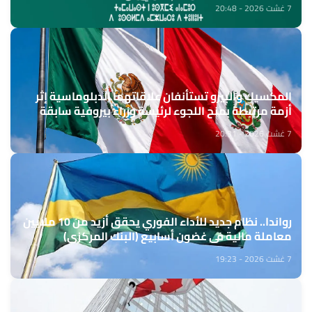
7 غشت 2026 - 20:48
المكسيك والبيرو تستأنفان علاقاتهما الدبلوماسية إثر
أزمة مرتبطة بمنح اللجوء لرئيسة وزراء بيروفية سابقة
7 غشت 2026 - 20:31
رواندا.. نظام جديد للأداء الفوري يحقق أزيد من 10 ملايين
معاملة مالية في غضون أسابيع (البنك المركزي)
7 غشت 2026 - 19:23