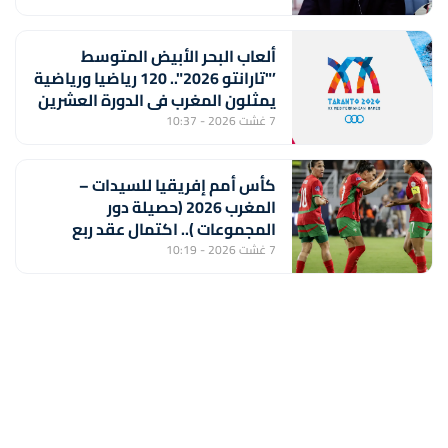
الفوز" (خورخي فيلدا)
ألعاب البحر الأبيض المتوسط
’"تارانتو 2026".. 120 رياضيا ورياضية
يمثلون المغرب في الدورة العشرين
7 غشت 2026 - 10:37
كأس أمم إفريقيا للسيدات –
المغرب 2026 (حصيلة دور
المجموعات ).. اكتمال عقد ربع
النهائي ولبؤات الأطلس أمام جنوب
7 غشت 2026 - 10:19
إفريقيا بعيون المونديال