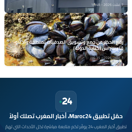
المهني السينمائي
7 غشت 2026 - 16:48
رفع الحظر عن جمع وتسويق الصدفيات بمنطقة واد لاو-
قاع سراس (كتابة الدولة)
7 غشت 2026 - 16:35
حمّل تطبيق Maroc24، أخبار المغرب تصلك أولاً
تطبيق أخبار المغرب 24 يوفّر لكم متابعة مباشرة لكل الأحداث التي تهمّ