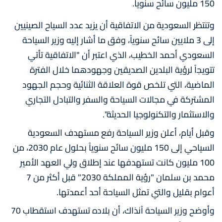
150 مليون سائح سنوياً.
وتنتظر السعودية من الاتفاقية أن يزيد عدد السياح الصينيين
إلى 3 ملايين سائح سنوياً، وفق ما أشار إليه وزير السياحة
السعودي أحمد الخطيب، الذي اعتبر أن "الاتفاقية تأتي
ﺗﺘﻮﯾﺠاً ﻟﺮؤﯾﺔ اﻟﺒﻠﺪﯾﻦ الصديقين وجهودهما ﺧﻼل اﻟﻔﺘﺮة
اﻟﻤﺎﺿﯿﺔ، اﻟﺘﻲ ﺗﻠﺨﺺ ﻗﻮة اﻟﻌﻼﻗﺔ اﻟﺜﻨﺎﺋﯿﺔ وﺣﺠﻢ الجهود
اﻟﻤﺸﺘﺮﻛﺔ ﻓﻲ ﻣﺠﺎﻻت اﻟﺴﯿﺎﺣﺔ واﻟﺴﻔﺮ واﻟﺘﺒﺎدل اﻟﺘﺠﺎري
واﻻﺳﺘﺜﻤﺎر واﻟﺘﻜﻨﻮﻟﻮﺟﯿﺎ اﻟﺤﺪﯾﺜﺔ".
وقبل أيام، أعلن وزير السياحة رفع مستهدف السعودية
السياحي إلى 150 مليون سائح سنوياً بحلول عام 2030، من
100 مليون كانت تستهدفها عند إطلاق ولي العهد الأمير
محمد بن سلمان "رؤية المملكة 2030" قبل أكثر من 7
أعوام بقليل والتي تمثل السياحة أحد أعمدتها.
وأوضح وزير السياحة آنذاك، أن بلاده تستهدف استقطاب 70