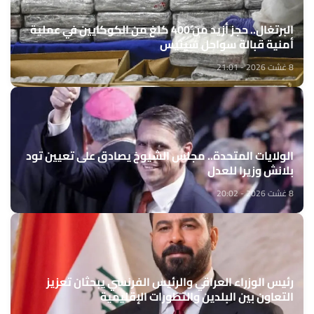
البرتغال.. حجز أزيد من 400 كلغ من الكوكايين في عملية
أمنية قبالة سواحل سينيس
8 غشت 2026 - 21:01
الولايات المتحدة.. مجلس الشيوخ يصادق على تعيين تود
بلانش وزيرا للعدل
8 غشت 2026 - 20:02
رئيس الوزراء العراقي والرئيس الفرنسي يبحثان تعزيز
التعاون بين البلدين والتطورات الإقليمية