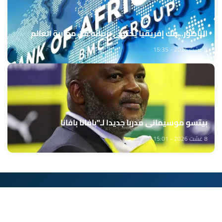
الناظور.. بنك إفريقيا يحتفي بزبنائه من مغاربة العالم
8 غشت 2026 - 15:35
بيتسو موسيماني مدربا جديدا لـ"بافانا بافانا
8 غشت 2026 - 15:01