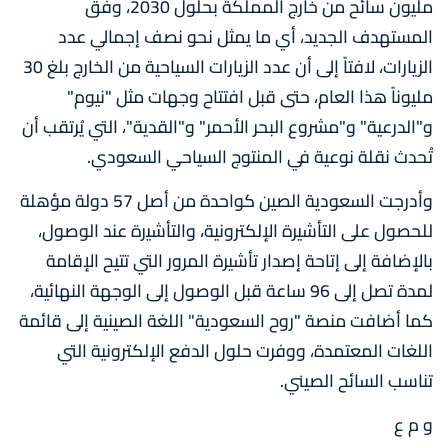
مليون سائح من خارج المملكة بحلول 2030، وفق
المستهدف الجديد، أي ما يمثل نحو نصف إجمالي عدد
الزيارات، لافتاً إلى أن عدد الزيارات السياحية من الخارج بلغ 30
مليوناً هذا العام، حتى قبل افتتاح وجهات مثل "نيوم"
و"الدرعية" و"مشروع البحر الأحمر" و"القدية"، التي يُرتقب أن
تُحدث نقلة نوعية في المنتوج السياحي السعودي.
وأدرجت السعودية اﻟﺼﯿﻦ ﻛﻮاﺣﺪة ﻣﻦ أصل 57 دوﻟﺔ ﻣﺆھﻠﺔ
ﻟﻠﺤﺼﻮل ﻋﻠﻰ اﻟﺘﺄﺷﯿﺮة الإلكترونية، واﻟﺘﺄﺷﯿرة ﻋﻨﺪ اﻟﻮﺻﻮل،
ﺑﺎﻹﺿﺎﻓﺔ إﻟﻰ إﺗﺎﺣﺔ إﺻﺪار ﺗﺄﺷﯿﺮة اﻟﻤﺮور اﻟﺘﻲ ﺗﺘﯿﺢ اﻹﻗﺎﻣﺔ
ﻟﻤﺪة ﺗﺼﻞ إﻟﻰ 96 ﺳﺎﻋﺔ ﻗﺒﻞ اﻟﻮﺻﻮل إﻟﻰ الوجهة النهائية،
ﻛﻤﺎ أﺿﺎﻓﺖ ﻣﻨﺼﺔ "روح اﻟﺴﻌﻮدﯾﺔ" اﻟﻠﻐﺔ اﻟﺼﯿﻨﯿﺔ إﻟﻰ ﻗﺎﺋﻤﺔ
اﻟﻠﻐﺎت اﻟﻤﻌﺘﻤﺪة، ووﻓﺮت ﺣﻠﻮل اﻟﺪﻓﻊ الإلكترونية اﻟﺘﻲ
ﺗﻨﺎﺳﺐ اﻟﺴﺎﺋﺢ اﻟﺼﯿﻨﻲ.
و م ع