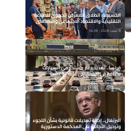
الحسيمة: انطلاق المعرض الجهوي للصناعة
التقليدية والاقتصاد الاجتماعي والتضامني
8 غشت 2026 - 14:39
فرنسا.. تمديد دعم مستخدمي السيارات
بكثافة في التنقل إلى غاية 31 غشت
8 غشت 2026 - 14:01
البرتغال.. إحالة تعديلات قانونية بشأن اللجوء
وترحيل الأجانب على المحكمة الدستورية