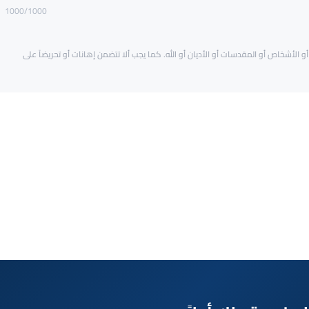
1000
/1000
و الأشخاص أو المقدسات أو الأديان أو الله. كما يجب ألا تتضمن إهانات أو تحريضاً على