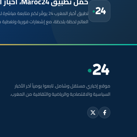
حمّل تطبيق Maroc24، أخبار المغرب تصلك أولاً
تطبيق أخبار المغرب 24 يوفّر لكم متا
العالم لحظة بلحظة، مع إشعارات فورية وتغطية 
موقع إخباري مستقل وشامل. تابعوا يومياً آخر الأخبار
السياسية والاقتصادية والرياضية والثقافية من المغرب.