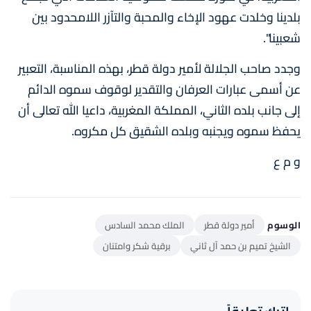
بلدينا وخلدت عهود الإخاء والمحبة والتآزر اللامحدود بين
شعبينا".
وجدد صاحب الجلالة لأمير دولة قطر، بهذه المناسبة، التعبير
عن أسمى عبارات العرفان والتقدير لوقوف سموه الدائم
إلى جانب بلده الثاني، المملكة المغربية، داعيا الله تعالى أن
يحفظ سموه ويجنبه وبلده الشقيق كل مكروه.
و م ع
الوسوم
أمير دولة قطر
الملك محمد السادس
الشيخ تميم بن حمد آل ثاني
برقية شكر وامتنان