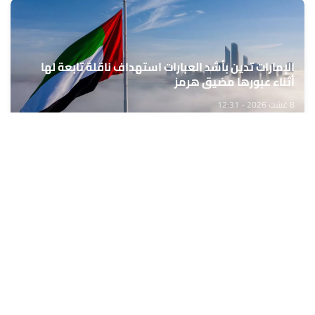
الإمارات تدين بأشد العبارات استهداف ناقلة تابعة لها
أثناء عبورها مضيق هرمز
8 غشت 2026 - 12:31
حمّل تطبيق Maroc24، أخبار المغرب تصلك أولاً
تطبيق أخبار المغرب 24 يوفّر لكم متابعة مباشرة لكل الأحداث التي تهمّ
المغرب ومغاربة العالم لحظة بلحظة، مع إشعارات فورية وتغطية
شاملة لكل المستجدات.