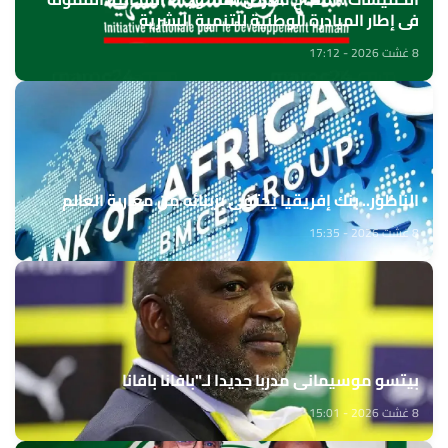
في إطار المبادرة الوطنية للتنمية البشرية
8 غشت 2026 - 17:12
الناظور.. بنك إفريقيا يحتفي بزبنائه من مغاربة العالم
8 غشت 2026 - 15:35
بيتسو موسيماني مدربا جديدا لـ"بافانا بافانا
8 غشت 2026 - 15:01