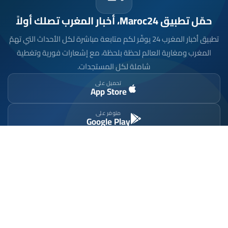
حمّل تطبيق Maroc24، أخبار المغرب تصلك أولاً
تطبيق أخبار المغرب 24 يوفّر لكم متابعة مباشرة لكل الأحداث التي تهمّ
المغرب ومغاربة العالم لحظة بلحظة، مع إشعارات فورية وتغطية
شاملة لكل المستجدات.
تحميل على
App Store
متوفر على
Google Play
موقع إخباري مستقل وشامل. تابعوا يومياً آخر الأخبار
السياسية والاقتصادية والرياضية والثقافية من المغرب.