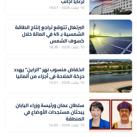
لرعايا أجانب
10 غشت 2026 - 19:07
البرتغال تتوقع تراجع إنتاج الطاقة
الشمسية بـ 45 في المائة خلال
كسوف الشمس
10 غشت 2026 - 18:36
انخفاض منسوب نهر "الراين" يهدد
حركة الملاحة في أجزاء من ألمانيا
10 غشت 2026 - 15:01
سلطان عمان ورئيسة وزراء اليابان
يبحثان مستجدات الأوضاع في
المنطقة
10 غشت 2026 - 14:00