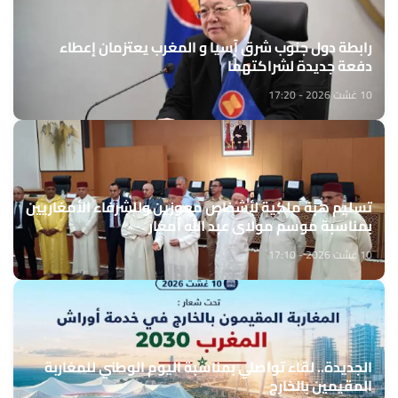
رابطة دول جنوب شرق آسيا و المغرب يعتزمان إعطاء
دفعة جديدة لشراكتهما
10 غشت 2026 - 17:20
تسليم هبة ملكية لأشخاص معوزين وللشرفاء الأمغاريين
بمناسبة موسم مولاي عبد الله أمغار
10 غشت 2026 - 17:10
الجديدة.. لقاء تواصلي بمناسبة اليوم الوطني للمغاربة
المقيمين بالخارج