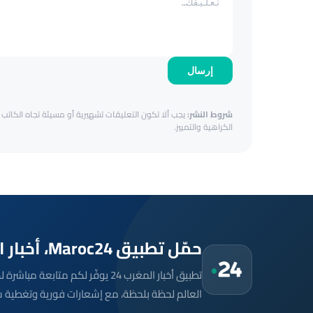
إرسال
شروط النشر:
يجب ألا تكون التعليقات تشهيرية أو مسيئة تجاه الكاتب أ
الكراهية والتمييز.
حمّل تطبيق Maroc24، أخبار المغرب تصلك أولاً
تطبيق أخبار المغرب 24 يوفّر لكم متا
العالم لحظة بلحظة، مع إشعارات فورية وتغطية 