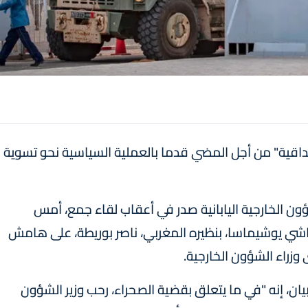
داقية" من أجل المضي قدما بالعملية السياسية نحو تسوية
ؤون الخارجية اليابانية صدر في أعقاب لقاء جمع، أمس
 هاياشي يوشيماسا، بنظيره المغربي، ناصر بوريطة، على هامش
زراء الشؤون الخارجية.
لبيان، إنه "في ما يتعلق بقضية الصحراء، رحب وزير الشؤون