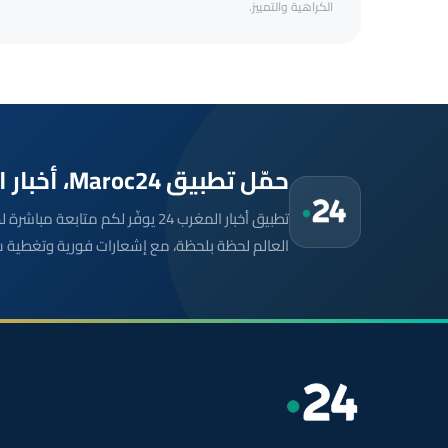
الكراهية والتمييز.
حمّل تطبيق Maroc24، أخبار المغرب تصلك أولاً
تطبيق أخبار المغرب 24 يوفّر لكم متا
العالم لحظة بلحظة، مع إشعارات فورية وتغطية 