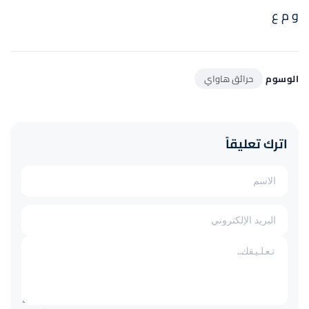
و م ع
الوسوم
حرائق هاواي
اترك تعليقاً