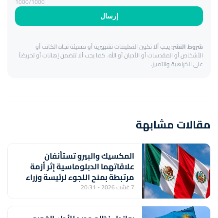
1000
/1000
إرسال
شروط النشر:
يجب ألا تكون التعليقات تشهيرية أو مسيئة تجاه الكاتب أو
الأشخاص أو المقدسات أو الأديان أو الله. كما يجب ألا تتضمن إهانات أو تحريضاً
على الكراهية والتمييز.
مقالات مشابهة
المكسيك والبيرو تستأنفان
علاقاتهما الدبلوماسية إثر أزمة
مرتبطة بمنح اللجوء لرئيسة وزراء
بيروفية سابقة
7 غشت 2026 - 20:31