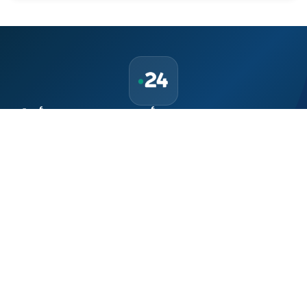
حمّل تطبيق Maroc24، أخبار المغرب تصلك أولاً
تطبيق أخبار المغرب 24 يوفّر لكم متابعة مباشرة لكل الأحداث التي تهمّ
المغرب ومغاربة العالم لحظة بلحظة، مع إشعارات فورية وتغطية
شاملة لكل المستجدات.
تحميل على
App Store
متوفر على
Google Play