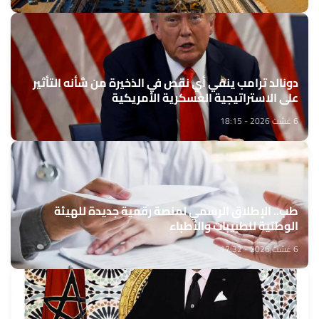
دونالد ترامب ينفي أي نقص في الذخيرة من شأنه التأثير
على الاستراتيجية العسكرية الأمريكية
6 غشت 2026 - 18:15
طب.. الإطلاق الرسمي لمنصة رقمية جديدة للهيئة
الوطنية للطبيبات والأطباء
6 غشت 2026 - 17:32