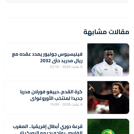
مقالات مشابهة
فينيسيوس جونيور يمدد عقده مع
ريال مدريد حتى 2032
6 غشت 2026 - 22:10
كرة القدم..دييغو فورلان مدربا
جديدا لمنتخب الأوروغواي
6 غشت 2026 - 15:09
قرعة دوري أبطال إفريقيا.. المغرب
الفاسي يواجه رحيمو البوركينابي