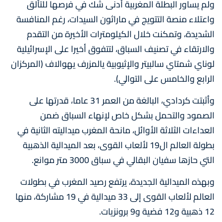
ولم يساور البطلة المغربية أدنى شك في فرصها للتألق
واعتلاء منصة التتويج في ماراثون السيدات، رغم المنافسة
الشديدة، وتمكنت خلال الكيلومترات الأخيرة من التقدم
والارتقاء في تصنيف السباق، لتتفوق أخيرا على الإسرائيلية
لوناي شمتاي سالبيتر والإثيوبية يالمزرف يهوالاف (المركزان
الرابع والخامس على التوالي).
وأثبتت كردادي، البالغة من العمر 31 عاما، قدرتها على
الصمود والتحمل بشكل خاص لإنهاء السباق ضمن
العداءات الثلاثة الأوائل، مانحة المغرب ميداليته الثانية في
بطولة العالم ال19 لألعاب القوى، بعد الميدالية الذهبية
التي حازها سفيان البقالي في سباق 3000 متر موانع.
وبهذه الميدالية الجديدة، يرتفع رصيد المغرب في بطولات
العالم لألعاب القوى إلى 33 ميدالية في 19 مشاركة، منها
12 ذهبية و12 فضية و9 برونزيات.