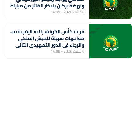
ونهضة بركان ينتظر الفائز من مباراة
ستار سبور السيراليوني وميدينا
6 غشت 2026 - 14:39
يونايتد الغامبي
قرعة كأس الكونفدرالية الإفريقية..
مواجهات سهلة للجيش الملكي
والرجاء في الدور التمهيدي الثاني
6 غشت 2026 - 14:08