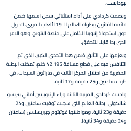
ببودابست.
وبصمت كردادي على أداء استثنائي سجل اسمها ضمن
قائمة الفائزين ببطولة العالم الـ 19 لألعاب القوى، لتحول
دون استحواذ إثيوبيا الكامل على منصة التتويج، وهو الامر
الذي بدا قابلا للتحقق.
وبعزمها على التألق ضمن هذا التحدي الكبير، الذي تم
التنافس فيه على قطع مسافة 42.195 كلم، تمكنت البطلة
المغربية من احتلال المركز الثالث في ماراثون السيدات، في
ظرف ساعتين و25 دقيقة و17 ثانية.
واحتلت كردادي المرتبة الثالثة وراء الإثيوبيتين أماني بيريسو
شانكولي، بطلة العالم التي سجلت توقيت ساعتين و24
دقيقة و23 ثانية، ومواطنتها غوتيتوم جيبريسلاس (ساعتان
و24 دقيقة و34 ثانية).