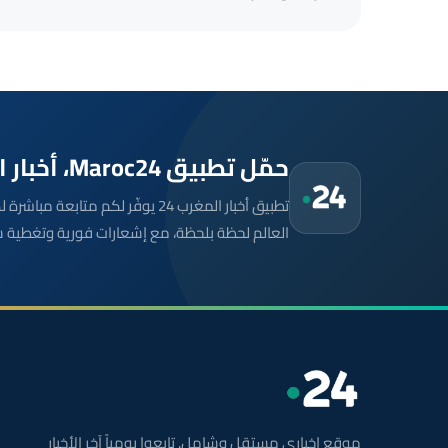
حمّل تطبيق Maroc24، أخبار المغرب تصلك أولاً
تطبيق أخبار المغرب 24 يوفّر لكم متا
العالم لحظة بلحظة، مع إشعارات فورية وتغطية 
موقع إخباري مستقل وشامل. تابعوا يومياً آخر الأخبار