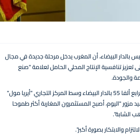
يس بالدار البيضاء، أن المغرب يدخل مرحلة جديدة في مجال
إلى تعزيز تنافسية الإنتاج المحلي الحامل لعلامة "صنع
ة والجودة.
وفي تصريح على هامش فعاليات افتتاح المتجر الرابع ألفا 55 بالدار البيضاء وسط المركز التجاري "أيريا مول"
د مزور "اليوم، أصبح المستثمرون المغاربة أكثر طموحا
ب الشابة".
لتزام والابتكار بصورة أكبر".