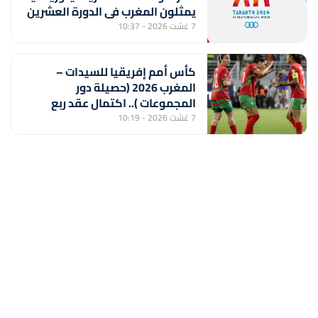
يمثلون المغرب في الدورة العشرين
7 غشت 2026 - 10:37
كأس أمم إفريقيا للسيدات –
المغرب 2026 (حصيلة دور
المجموعات ).. اكتمال عقد ربع
النهائي ولبؤات الأطلس أمام جنوب
7 غشت 2026 - 10:19
إفريقيا بعيون المونديال