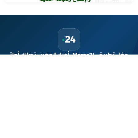
حمّل تطبيق Maroc24، أخبار المغرب تصلك أولاً
تطبيق أخبار المغرب 24 يوفّر لكم متابعة مباشرة لكل الأحداث التي تهمّ
المغرب ومغاربة العالم لحظة بلحظة، مع إشعارات فورية وتغطية
شاملة لكل المستجدات.
تحميل على
App Store
متوفر على
Google Play