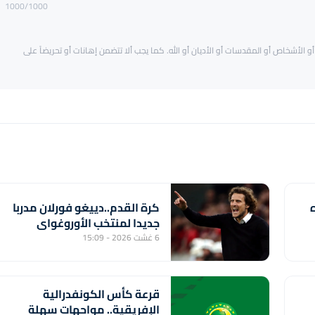
1000
/1000
و الأشخاص أو المقدسات أو الأديان أو الله. كما يجب ألا تتضمن إهانات أو تحريضاً على
كرة القدم..دييغو فورلان مدربا
جديدا لمنتخب الأوروغواي
6 غشت 2026 - 15:09
قرعة كأس الكونفدرالية
الإفريقية.. مواجهات سهلة