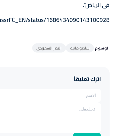
في الرياض".
AlNassrFC_EN/status/1686434090143100928
الوسوم
ساديو مانيه
النصر السعودي
اترك تعليقاً