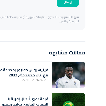
إرسال
شروط النشر:
يجب ألا تكون التعليقات تشهيرية أو مسيئة تجاه الكاتب أ
الكراهية والتمييز.
مقالات مشابهة
فينيسيوس جونيور يمدد عقده
مع ريال مدريد حتى 2032
6 غشت 2026 - 22:10
قرعة دوري أبطال إفريقيا..
المغرب الفاسي يواجه رحيمو