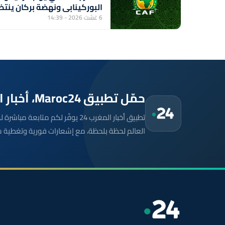
البوركينابي ونهضة بركان ينتظ
الفائز من مباراة ستار سبور
6 غشت 2026 - 14:39
السيراليوني وميدينا يونايتد
الغامبي
حمّل تطبيق Maroc24، أخبار المغرب تصلك أولاً
تطبيق أخبار المغرب 24 يوفّر لكم متا
العالم لحظة بلحظة، مع إشعارات فورية وتغطية 