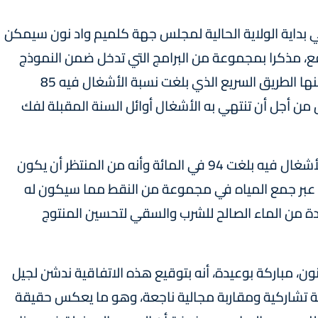
 في بداية الولاية الحالية لمجلس جهة كلميم واد نون سيمكن
قع، مذكرا بمجموعة من البرامج التي تدخل ضمن النموذج
التنموي الجديد والتي عرفت الجهة انطلاقتها ومنها الطريق السريع الذي بلغت نسبة الأشغال فيه 85
ق من أجل أن تنتهي به الأشغال أوائل السنة المقبلة لفك
وبخصوص سد فاصك، أكد السيد بركة أن نسبة الأشغال فيه بلغت 94 في المائة وأنه من المنتظر أن يكون
 عبر جمع المياه في مجموعة من النقط مما سيكون له
ة من الماء الصالح للشرب والسقي لتحسين المنتوج
، مباركة بوعيدة، أنه بتوقيع هذه الاتفاقية ندشن لجيل
ية تشاركية ومقاربة مجالية ناجعة، وهو ما يعكس حقيقة