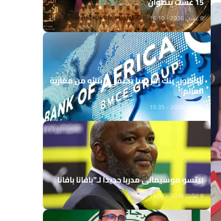
15 غشت بتطوان
8 غشت 2026 - 16:10
الناظور.. بنك إفريقيا يحتفي بزبنائه من مغاربة
العالم
8 غشت 2026 - 15:35
بيتسو موسيماني مدربا جديدا لـ"بافانا بافانا
8 غشت 2026 - 15:01