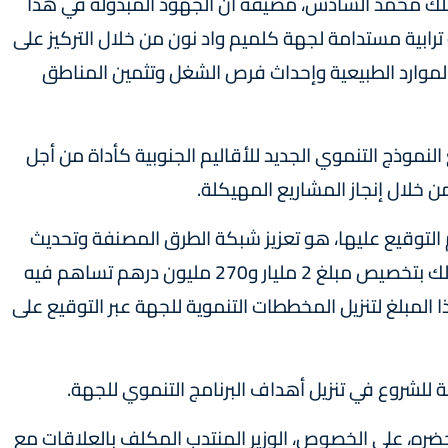
لملك محمد السادس، مضيفة أن الجهود المبذولة في هذا
ترابية مستدامة لجهة كلميم واد نون من خلال التركيز على
 الموارد الطبيعية وإحداث فرص الشغل وتثمين المناطق
لنموذج التنموي الجديد للأقاليم الجنوبية كأداة من أجل
 خلال إنجاز المشاريع المهيكلة.
 التوقيع عليها، هو تعزيز شبكة الطرق المصنفة وتحديث
الطرق غير المصنفة وصيانة الطرق و إصلاحها وذلك بتخصيص مبلغ 2 مليار و270 مليون درهم تساهم فيه
ة أهمية هذا المبلغ لتنزيل المخططات التنموية للجهة عبر التوقيع على
ة للشروع في تنزيل أهداف البرنامج التنموي للجهة.
ره، على الخصوص، الوزير المنتدب المكلف بالعلاقات مع