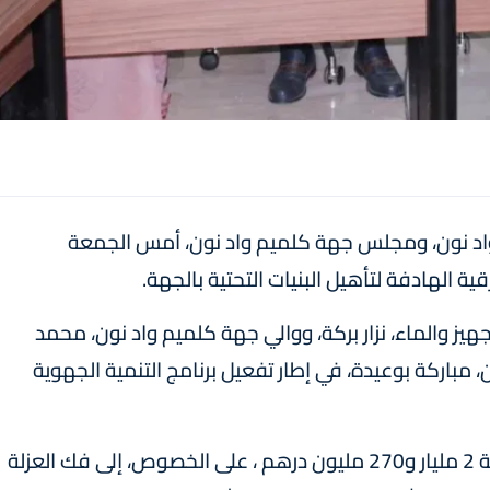
 واد نون، ومجلس جهة كلميم واد نون، أمس الجمعة
ية الهادفة لتأهيل البنيات التحتية بالجهة.
تجهيز والماء، نزار بركة، ووالي جهة كلميم واد نون، محمد
مباركة بوعيدة، في إطار تفعيل برنامج التنمية الجهوية
وتهدف هذه الاتفاقية التي تبلغ كلفتها الإجمالية 2 مليار و270 مليون درهم ، على الخصوص، إلى فك العزلة