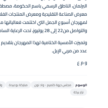
البرلمان، الناطق الرسمي باسم الحكومة، مصطفى ب
معرض الصناعة التقليدية ومعرض المنتجات الفلاح
لمهرجان أسبوع الجمل التي اختتمت فعالياتها 
والتواصل من22 إلى 28 يوليوز، تحت الرعاية السامية لصاحب الجلالة الملك محمد السادس.
وتميزت الأمسية الختامية لهذا المهرجان بتقديم
عدد من مربي الإبل.
و م ع
الوسوم
مجلس جهة كلميم - واد نون
مباركة بوعيدة
ول
نزار بركة