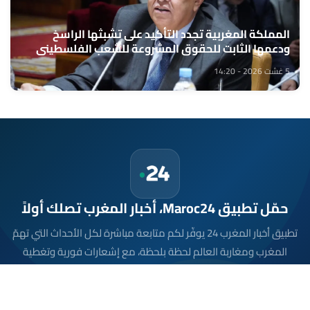
المملكة المغربية تجدد التأكيد على تشبثها الراسخ
ودعمها الثابت للحقوق المشروعة للشعب الفلسطيني
الشقيق (السيد وهبي)
5 غشت 2026 - 14:20
حمّل تطبيق Maroc24، أخبار المغرب تصلك أولاً
تطبيق أخبار المغرب 24 يوفّر لكم متابعة مباشرة لكل الأحداث التي تهمّ
المغرب ومغاربة العالم لحظة بلحظة، مع إشعارات فورية وتغطية
شاملة لكل المستجدات.
تحميل على
App Store