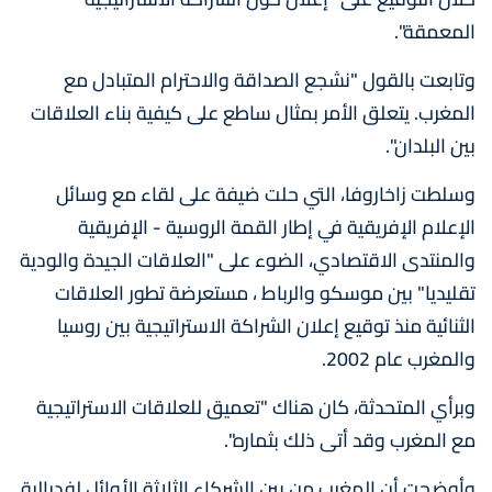
المعمقة".
وتابعت بالقول "نشجع الصداقة والاحترام المتبادل مع
المغرب. يتعلق الأمر بمثال ساطع على كيفية بناء العلاقات
بين البلدان".
وسلطت زاخاروفا، التي حلت ضيفة على لقاء مع وسائل
الإعلام الإفريقية في إطار القمة الروسية - الإفريقية
والمنتدى الاقتصادي، الضوء على "العلاقات الجيدة والودية
تقليديا" بين موسكو والرباط ، مستعرضة تطور العلاقات
الثنائية منذ توقيع إعلان الشراكة الاستراتيجية بين روسيا
والمغرب عام 2002.
وبرأي المتحدثة، كان هناك "تعميق للعلاقات الاستراتيجية
مع المغرب وقد أتى ذلك بثماره".
وأوضحت أن المغرب من بين الشركاء الثلاثة الأوائل لفدرالية