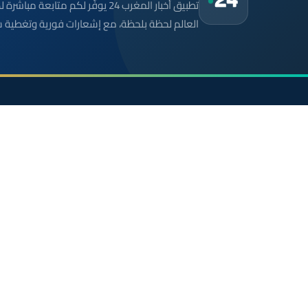
تطبيق أخبار المغرب 24 يوفّر لكم متا
العالم لحظة بلحظة، مع إشعارات فورية وتغطية 
موقع إخباري مستقل وشامل. تابعوا يومياً آخر الأخبار
السياسية والاقتصادية والرياضية والثقافية من المغرب.