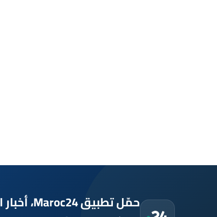
حمّل تطبيق Maroc24، أخبار المغرب تصلك أولاً