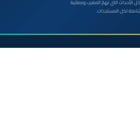
بعة مباشرة لكل الأحداث التي تهمّ المغرب ومغاربة
شاملة لكل المستجدات.
الأقسام
روابط مفيدة
أخبار وطنية
الملك محمد السادس
رياضة
ولي العهد الأمير مولاي
سياسة
مواقيت الصلاة بالمغرب
دولي
خريطة المغرب
جهات
الصحراء المغربية
صحة