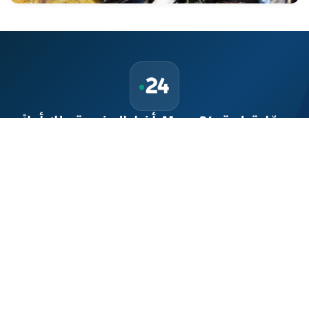
حمّل تطبيق Maroc24، أخبار المغرب تصلك أولاً
تطبيق أخبار المغرب 24 يوفّر لكم متابعة مباشرة لكل الأحداث التي تهمّ
المغرب ومغاربة العالم لحظة بلحظة، مع إشعارات فورية وتغطية
شاملة لكل المستجدات.
تحميل على
App Store
متوفر على
Google Play