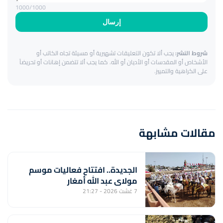
1000
/1000
إرسال
شروط النشر:
يجب ألا تكون التعليقات تشهيرية أو مسيئة تجاه الكاتب أو
الأشخاص أو المقدسات أو الأديان أو الله. كما يجب ألا تتضمن إهانات أو تحريضاً
على الكراهية والتمييز.
مقالات مشابهة
الجديدة.. افتتاح فعاليات موسم
مولاي عبد الله أمغار
7 غشت 2026 - 21:27