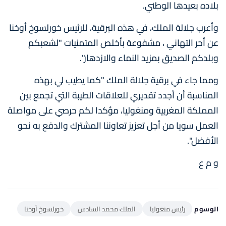
بلاده بعيدها الوطني.
وأعرب جلالة الملك، في هذه البرقية، للرئيس خورلسوخ أوخنا
عن أحر التهاني ، مشفوعة بأخلص المتمنيات "لشعبكم
وبلدكم الصديق بمزيد النماء والازدهار".
ومما جاء في برقية جلالة الملك "كما يطيب لي بهذه
المناسبة أن أجدد تقديري للعلاقات الطيبة التي تجمع بين
المملكة المغربية ومنغوليا، مؤكدا لكم حرصي على مواصلة
العمل سويا من أجل تعزيز تعاوننا المشترك والدفع به نحو
الأفضل".
و م ع
الوسوم
رئيس منغوليا
الملك محمد السادس
خورلسوخ أوخنا