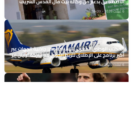
الاصطناعي بدعم من وكالة بيت مال القدس الشريف
6 غشت 2026 - 16:09
المكتب الوطني المغربي للسياحة يعزز جاذبية الجهات عبر
أكبر برنامج على الإطلاق للربط الجوي مع شركة "رايان إير"
6 غشت 2026 - 15:36
كرة القدم..دييغو فورلان مدربا جديدا لمنتخب الأوروغواي
6 غشت 2026 - 15:09