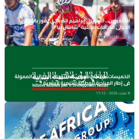
الكاميرون .. المغربي إبراهيم الصباحي يفوز بالسباق
الدولي للدراجات الجبلية "شانتال بيا"
8 غشت 2026 - 18:04
الخميسات ..افتتاح معرض للمنتوجات المجالية الممولة
في إطار المبادرة الوطنية للتنمية البشرية
8 غشت 2026 - 17:12
الناظور.. بنك إفريقيا يحتفي بزبنائه من مغاربة العالم