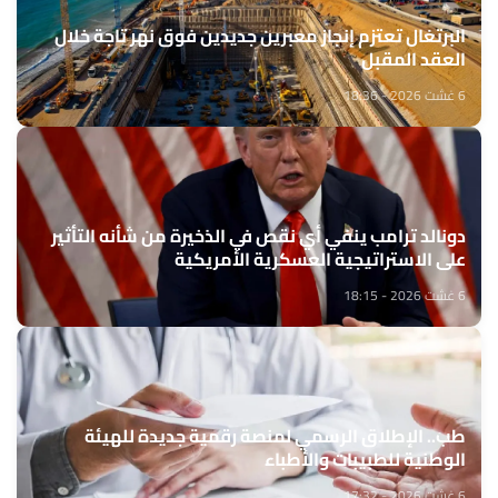
البرتغال تعتزم إنجاز معبرين جديدين فوق نهر تاجة خلال
العقد المقبل
6 غشت 2026 - 18:36
دونالد ترامب ينفي أي نقص في الذخيرة من شأنه التأثير
على الاستراتيجية العسكرية الأمريكية
6 غشت 2026 - 18:15
طب.. الإطلاق الرسمي لمنصة رقمية جديدة للهيئة
الوطنية للطبيبات والأطباء
6 غشت 2026 - 17:32