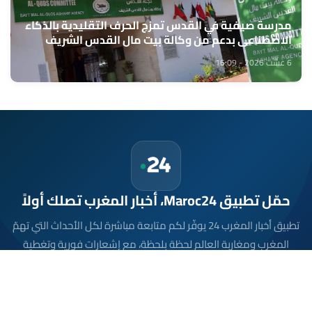
مدرسة صيفية في القدس تمزج الحرف التقليدية بالذكاء
الاصطناعي بدعم من وكالة بيت مال القدس الشريف
6 غشت 2026 - 16:09
حمّل تطبيق Maroc24، أخبار المغرب تصلك أولاً
تطبيق أخبار المغرب 24 يوفّر لكم متابعة مباشرة لكل الأحداث التي تهمّ
المغرب ومغاربة العالم لحظة بلحظة، مع إشعارات فورية وتغطية
شاملة لكل المستجدات.
تحميل على
App Store