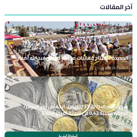
آخر المقالات
الجديدة.. افتتاح فعاليات موسم مولاي عبد الله أمغار
7 غشت 2026 - 21:27
سوق الصرف (27 - 31 يوليوز).. انخفاض زوج الدولار/
الدرهم بنسبة 0,42 في المائة (مركز أبحاث)
7 غشت 2026 - 21:05