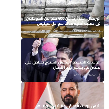
البرتغال.. حجز أزيد من 400 كلغ من الكوكايين
في عملية أمنية قبالة سواحل سينيس
8 غشت 2026 - 21:01
الولايات المتحدة.. مجلس الشيوخ يصادق على
تعيين تود بلانش وزيرا للعدل
8 غشت 2026 - 20:02
رئيس الوزراء العراقي والرئيس الفرنسي