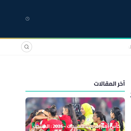
لمغربية
مغاربة العالم
دولي
صوت وصورة
آخر المقالات
كأس أمم إفريقيا للسيدات –2026 : المنتخب