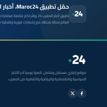
حمّل تطبيق Maroc24، أخبار المغرب تصلك أولاً
تطبيق أخبار المغرب 24 يوفّر لكم متا
العالم لحظة بلحظة، مع إشعارات فورية وتغطية 
موقع إخباري مستقل وشامل. تابعوا يومياً آخر الأخبار
السياسية والاقتصادية والرياضية والثقافية من المغرب.