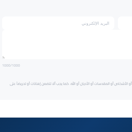
1000
/1000
و الأشخاص أو المقدسات أو الأديان أو الله. كما يجب ألا تتضمن إهانات أو تحريضاً على