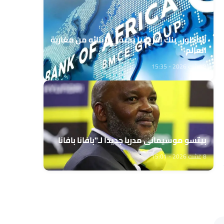
الناظور.. بنك إفريقيا يحتفي بزبنائه من مغاربة
العالم
8 غشت 2026 - 15:35
بيتسو موسيماني مدربا جديدا لـ"بافانا بافانا
8 غشت 2026 - 15:01