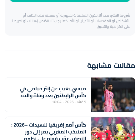
شروط النشر:
يجب ألا تكون التعليقات تشهيرية أو مسيئة تجاه الكاتب أو
الأشخاص أو المقدسات أو الأديان أو الله. كما يجب ألا تتضمن إهانات أو تحريضاً
على الكراهية والتمييز.
مقالات مشابهة
ميسي يغيب عن إنتر ميامي في
كأس الرابطتين بعد وفاة والده
9 غشت 2026 - 10:04
كأس أمم إفريقيا للسيدات –2026 :
المنتخب المغربي يمر إلى دور
النصف ،عقب فوزه على نظيره