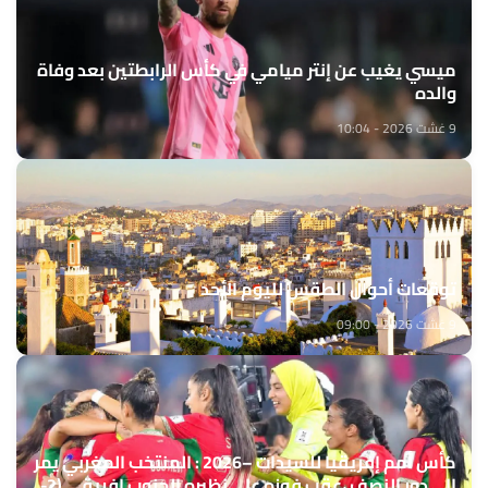
ميسي يغيب عن إنتر ميامي في كأس الرابطتين بعد وفاة
والده
9 غشت 2026 - 10:04
توقعات أحوال الطقس لليوم الأحد
9 غشت 2026 - 09:00
كأس أمم إفريقيا للسيدات –2026 : المنتخب المغربي يمر
إلى دور النصف ،عقب فوزه على نظيره الجنوب إفريقي (2-