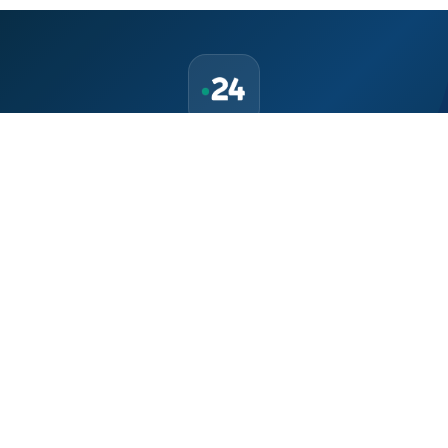
حمّل تطبيق Maroc24، أخبار المغرب تصلك أولاً
تطبيق أخبار المغرب 24 يوفّر لكم متابعة مباشرة لكل الأحداث التي تهمّ
المغرب ومغاربة العالم لحظة بلحظة، مع إشعارات فورية وتغطية
شاملة لكل المستجدات.
تحميل على
App Store
متوفر على
Google Play