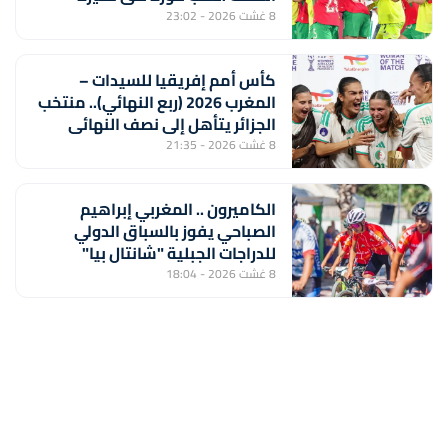
الجنوب إفريقي (2-1) ويتأهل إلى
8 غشت 2026 - 23:02
مونديال 2027
كأس أمم إفريقيا للسيدات –
المغرب 2026 (ربع النهائي).. منتخب
الجزائر يتأهل إلى نصف النهائي
بفوزه على نظيره الايفواري (2-1)
8 غشت 2026 - 21:35
الكاميرون .. المغربي إبراهيم
الصباحي يفوز بالسباق الدولي
للدراجات الجبلية "شانتال بيا"
8 غشت 2026 - 18:04