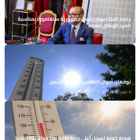
جلالة الملك يهنئ رئيس جمهورية سنغافورة بمناسبة
العيد الوطني لبلاده
9 غشت 2026 - 12:45
توقعات أحوال الطقس ليوم غد الاثنين
9 غشت 2026 - 12:07
هونغ كونغ تسجل أعلى درجة حرارة منذ حوالي 150 عاما