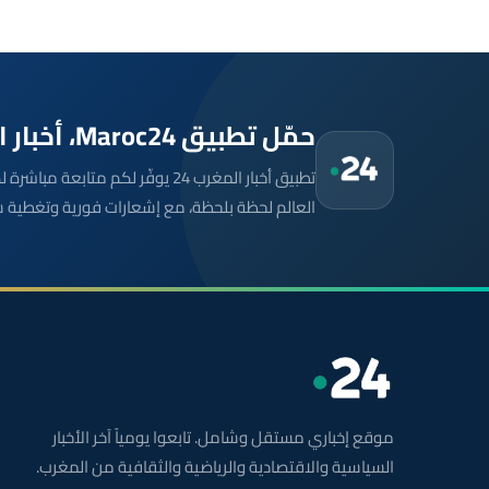
حمّل تطبيق Maroc24، أخبار المغرب تصلك أولاً
تطبيق أخبار المغرب 24 يوفّر لكم متا
العالم لحظة بلحظة، مع إشعارات فورية وتغطية 
موقع إخباري مستقل وشامل. تابعوا يومياً آخر الأخبار
السياسية والاقتصادية والرياضية والثقافية من المغرب.