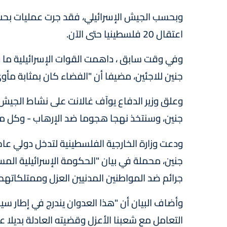
وبحسب الجيش الإسرائيلي، فقد جرت عمليات بحث ع
اعتقال 20 فلسطينيا حتى الآن.
وفي وقت سابق ، داهمت القوات الإسرائيلية ما
جنين للاجئين، مضيفا أن "الفضاء كان بمثابة مأو
وعلق وزير الدفاع يوآف غالانت على نشاط الجيش
جنين، وسنتخذ نهجا هجوما ضد الإرهاب - وكل من 
ودعت وزارة الخارجية الفلسطينية لتدخل دولي عا
جنين، محملة في بيان "الحكومة الإسرائيلية المس
جرائم ضد المواطنين المدنيين العزل وممتلكاتهم"
وأضاف البيان أن "هذا العدوان يندرج في إطار 
التعامل مع شعبنا الأعزل وقضيته العادلة بديلا ع