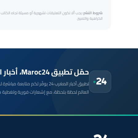
شروط النشر:
يجب ألا تكون التعليقات تشهيرية أو مسيئة تجاه الكاتب أ
الكراهية والتمييز.
حمّل تطبيق Maroc24، أخبار المغرب تصلك أولاً
تطبيق أخبار المغرب 24 يوفّر لكم متا
العالم لحظة بلحظة، مع إشعارات فورية وتغطية 