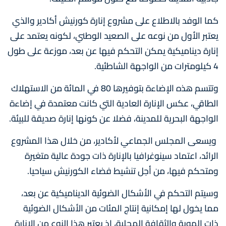
كما الوفد بالاطلاع على مشروع إنارة كورنيش أكادير والذي
يعتبر الأول من نوعه على ‏الصعيد الوطني، لكونه يعتمد على
إنارة ديناميكية يمكن التحكم فيها عن بعد، موزعة على طول
وتتسم هذه الإضاءة بتوفيرها 80 في المائة من الاستهلاك
الطاقي، عكس ‏الإنارة العادية التي كانت معتمدة في إضاءة
الواجهة البحرية للمدينة، فضلا عن كونها إنارة صديقة ‏للبيئة.‏
‏ ويسعى المجلس الجماعي لأكادير، من خلال هذا المشروع
الرائد، اعتماد سينوغرافيا بالإنارة ذات ‏جودة عالية متغيرة
ومتحكم فيها، من أجل تنشيط فضاء الكورنيش سياحيا.
وسيتم التحكم في الأشكال ‏الضوئية الديناميكية عن بعد،
مما يخول لها إمكانية إنتاج المئات من الأشكال الضوئية
ذات ‏الهوية والثقافة المحلية، إذ يعتبر هذا النوع من الإنارة