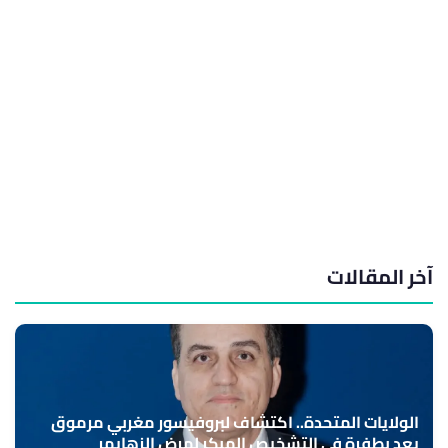
آخر المقالات
الولايات المتحدة.. اكتشاف لبروفيسور مغربي مرموق
يعد بطفرة في التشخيص المبكر لمرض الزهايمر