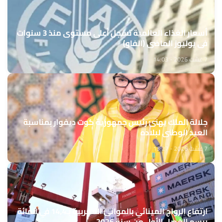
أسعار الغذاء العالمية تسجل أعلى مستوى منذ 3 سنوات
في يوليوز الماضي (الفاو)
7 غشت 2026 - 14:03
جلالة الملك يهنئ رئيس جمهورية كوت ديفوار بمناسبة
العيد الوطني لبلاده
7 غشت 2026 - 13:27
ارتفاع الرواج المينائي بالموانئ المغربية بـ14,4 في المائة
برسم الفصل الأول من سنة 2026