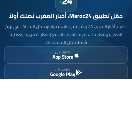
حمّل تطبيق Maroc24، أخبار المغرب تصلك أولاً
تطبيق أخبار المغرب 24 يوفّر لكم متابعة مباشرة لكل الأحداث التي تهمّ
المغرب ومغاربة العالم لحظة بلحظة، مع إشعارات فورية وتغطية
شاملة لكل المستجدات.
تحميل على
App Store
متوفر على
Google Play
موقع إخباري مستقل وشامل. تابعوا يومياً آخر الأخبار