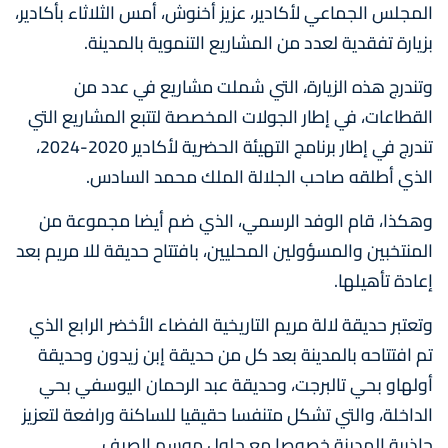
المجلس الجماعي لأكادير، عزيز أخنوش، أمس الثلاثاء بأكادير،
بزيارة تفقدية لعدد من المشاريع التنموية بالمدينة.
وتندرج هذه الزيارة، التي شملت مشاريع في عدد من
القطاعات، في إطار الجولات المخصصة لتتبع المشاريع التي
تندرج في إطار برنامج التهيئة الحضرية لأكادير 2020-2024،
الذي أطلقه صاحب الجلالة الملك محمد السادس.
وهكذا، قام الوفد الرسمي، الذي ضم أيضا مجموعة من
المنتخبين والمسؤولين المحليين، بافتتاح حديقة للا مريم بعد
إعادة تأهيلها.
وتعتبر حديقة لالة مريم التاريخية الفضاء الأخضر الرابع الذي
تم افتتاحه بالمدينة بعد كل من حديقة إبن زيدون وحديقة
أولهاو بحي تالبرجت، وحديقة عبد ‏الرحمان اليوسفي بحي
الداخلة، والتي تشكل متنفسا حقيقيا للساكنة ورافعة لتعزيز
جاذبية المدينة خصوصا مع حلول موسم الصيف.