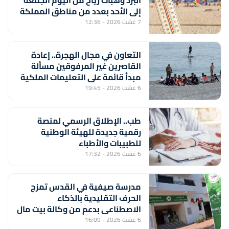
البرد وهبات رياح من اليوم الجمعة
إلى الأحد بعدد من مناطق المملكة
(نشرة إنذارية)
7 غشت 2026 - 12:36
التعاون في مجال الهجرة.. إعادة
القاصرين غير المرفوقين مسألة
مبدأ قائمة على التعليمات الملكية
السامية (مصدر دبلوماسي)
6 غشت 2026 - 19:45
طب.. الإطلاق الرسمي لمنصة
رقمية جديدة للهيئة الوطنية
للطبيبات والأطباء
6 غشت 2026 - 17:32
مدرسة صيفية في القدس تمزج
الحرف التقليدية بالذكاء
الاصطناعي بدعم من وكالة بيت مال
القدس الشريف
6 غشت 2026 - 16:09