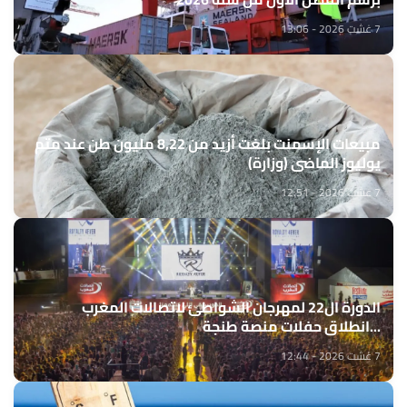
7 غشت 2026 - 13:06
مبيعات الإسمنت بلغت أزيد من 8,22 مليون طن عند متم
يوليوز الماضي (وزارة)
7 غشت 2026 - 12:51
الدورة ال22 لمهرجان الشواطئ لاتصالات المغرب
...انطلاق حفلات منصة طنجة
7 غشت 2026 - 12:44