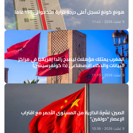
هونغ كونغ تسجل أعلى درجة حرارة منذ حوالي 150 عاما
9 غشت 2026 - 11:42
المغرب يمتلك مؤهلات ليصبح رائدا إفريقيا في مراكز
البيانات والذكاء الاصطناعي (ذا كونفرسيشن)
9 غشت 2026 - 11:15
الصين: نشرة انذارية من المستوى الأحمر مع اقتراب
الإعصار "دولفين"
9 غشت 2026 - 10:36