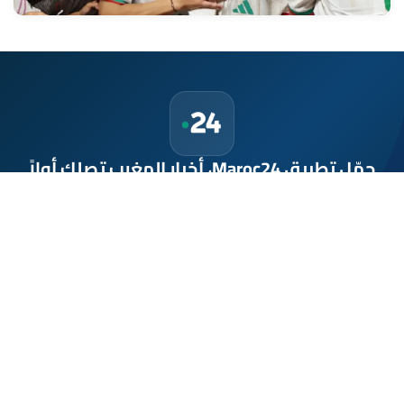
حمّل تطبيق Maroc24، أخبار المغرب تصلك أولاً
تطبيق أخبار المغرب 24 يوفّر لكم متابعة مباشرة لكل الأحداث التي تهمّ
المغرب ومغاربة العالم لحظة بلحظة، مع إشعارات فورية وتغطية
شاملة لكل المستجدات.
تحميل على
App Store
متوفر على
Google Play