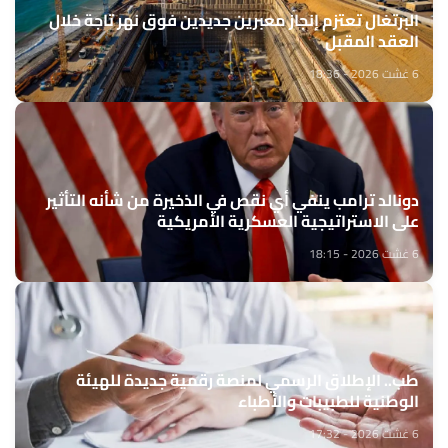
البرتغال تعتزم إنجاز معبرين جديدين فوق نهر تاجة خلال
العقد المقبل
6 غشت 2026 - 18:36
دونالد ترامب ينفي أي نقص في الذخيرة من شأنه التأثير
على الاستراتيجية العسكرية الأمريكية
6 غشت 2026 - 18:15
طب.. الإطلاق الرسمي لمنصة رقمية جديدة للهيئة
الوطنية للطبيبات والأطباء
6 غشت 2026 - 17:32