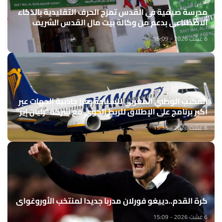
مدرسة صيفية في القدس تمزج الحرف التقليدية بالذكاء
الاصطناعي بدعم من وكالة بيت مال القدس الشريف
6 غشت 2026 - 16:09
المكتب الوطني المغربي للسياحة يعزز جاذبية الجهات عبر
أكبر برنامج على الإطلاق للربط الجوي مع شركة "رايان إير"
6 غشت 2026 - 15:36
كرة القدم..دييغو فورلان مدربا جديدا لمنتخب الأوروغواي
6 غشت 2026 - 15:09