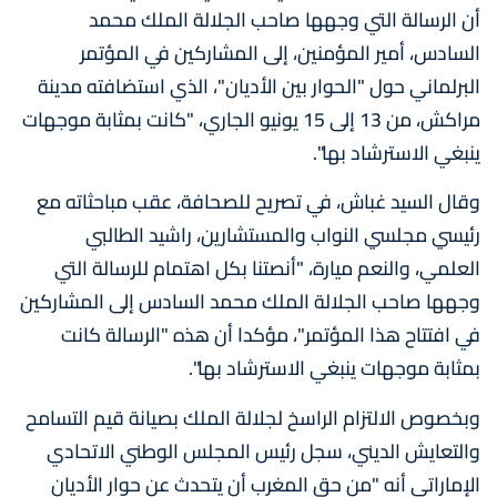
أن الرسالة التي وجهها صاحب الجلالة الملك محمد
السادس، أمير المؤمنين، إلى المشاركين في المؤتمر
البرلماني حول "الحوار بين الأديان"، الذي استضافته مدينة
مراكش، من 13 إلى 15 يونيو الجاري، "كانت بمثابة موجهات
ينبغي الاسترشاد بها".
وقال السيد غباش، في تصريح للصحافة، عقب مباحثاته مع
رئيسي مجلسي النواب والمستشارين، راشيد الطالبي
العلمي، والنعم ميارة، "أنصتنا بكل اهتمام للرسالة التي
وجهها صاحب الجلالة الملك محمد السادس إلى المشاركين
في افتتاح هذا المؤتمر"، مؤكدا أن هذه "الرسالة كانت
بمثابة موجهات ينبغي الاسترشاد بها".
وبخصوص الالتزام الراسخ لجلالة الملك بصيانة قيم التسامح
والتعايش الديني، سجل رئيس المجلس الوطني الاتحادي
الإماراتي أنه "من حق المغرب أن يتحدث عن حوار الأديان