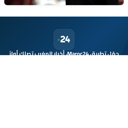
حمّل تطبيق Maroc24، أخبار المغرب تصلك أولاً
تطبيق أخبار المغرب 24 يوفّر لكم متابعة مباشرة لكل الأحداث التي تهمّ
المغرب ومغاربة العالم لحظة بلحظة، مع إشعارات فورية وتغطية
شاملة لكل المستجدات.
تحميل على
App Store
متوفر على
Google Play