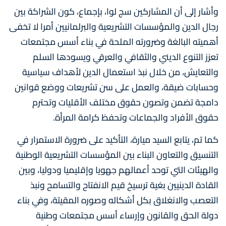
وأشار إلى أن المشاركين سج لوا، بإجماع، كون الشراكة بين
رجال الدين والمؤسسات التشريعية والبرلمانيين أمرا لا تخفى
أهميته البالغة وضرورته الملحة في بناء أسس مجتمعات
تعزز التنوع الديني والثقافي والعرقي ويسودها السلم
والتعايش، من خلال نبذ استعمال الدين لأهداف سياسية
وحسابات ضيقة، والعمل على سن تشريعات ووضع قوانين
دامجة تضمن وتصون حقوق مختلف الأقليات وتحترم
حقوق الأفراد والجماعات وتحفظ كرامة المرأة.
كما تم، يتابع السيد ميارة، التأكيد على ضرورة الاستمرار في
التنسيق والتعاون البناء بين المؤسسات التشريعية الوطنية
والهيئات التي توحد أعمالهم جهويا وإقليميا ودوليا، وبين
القادة الدينيين بغية ترسيخ قيم الانفتاح والتسامح ونبذ
التعصب والانغلاق بكل أشكاله وصوره المقيتة، وفي بناء
دولة الحق والقانون وإرساء أسس مجتمعات وطنية