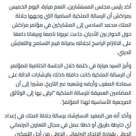
أكد رئيس مجلس المستشارين، النعم ميارة، اليوم الخميس
بمراكش أن الرسالة الملكية السامية التي وجهها جلالة
الملك محمد السادس إلى المشاركين في مؤتمر مراكش
حول الحوار بين الأديان، جاءت عربونا ناصعا وبرهانا دامغا
على الالتزام الراسخ لجلالته بصيانة قيم التسامح والتعايش
الديني.
وأبرز السيد ميارة في كلمة خلال الجلسة الختامية للمؤتمر،
أن الرسالة الملكية كانت حافلة كذلك بالإشارات الدالة على
سماحة المغرب وأرضه وشعبه عبر التاريخ، مشيرا إلى أن
المضامين العميقة للرسالة الملكية "ترقى بها إلى الوثائق
المرجعية الأساسية لهذا المؤتمر".
وأكد أنه من المفيد الاسترشاد برسالة جلالة الملك في إعداد
أي خارطة طريق أو خطة عمل في مجال التعاون البرلماني
الدولي بقيادة الاتحاد البرلماني الدولي من أجل التمكين