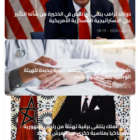
دونالد ترامب ينفي أي نقص في الذخيرة من شأنه التأثير
على الاستراتيجية العسكرية الأمريكية
6 غشت 2026 - 18:15
طب.. الإطلاق الرسمي لمنصة رقمية جديدة للهيئة
الوطنية للطبيبات والأطباء
6 غشت 2026 - 17:32
جلالة الملك يتلقى برقية تهنئة من رئيس جمهورية
سلوفاكيا بمناسبة ذكرى عيد العرش المجيد