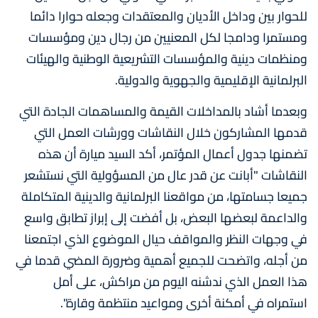
للحوار بين وداخل الأديان والمعتقدات وجعله حوارا دائما
ومستمرا ودامجا لكل المعنيين من رجال دين ومؤسسات
ومنظمات دينية والمؤسسات التشريعية الوطنية والهيئات
البرلمانية الإقليمية والجهوية والدولية.
وبعدما أشاد بالمداخلات القيمة والمساهمات الجادة التي
قدمها المشاركون خلال النقاشات وورشات العمل التي
تضمنها جدول أعمال المؤتمر، أكد السيد ميارة أن هذه
النقاشات "أبانت عن قدر عال من المسؤولية التي نستشعر
جميعا جسامتها، من مواقعنا البرلمانية والدينية المتكاملة
والداعمة لبعضها البعض، بل أفضت إلى إبراز تطابق واسع
في وجهات النظر والمواقف حيال الموضوع الذي اجتمعنا
من أجله، واتضحت للجميع أهمية وضرورة المضي قدما في
هذا العمل الذي ندشنه اليوم من مراكش، على أمل
استمراه في أمكنة أخرى ومواعيد منتظمة وقارة".